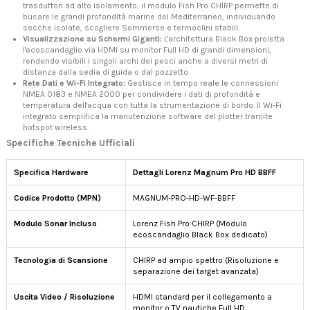
trasduttori ad alto isolamento, il modulo Fish Pro CHIRP permette di
bucare le grandi profondità marine del Mediterraneo, individuando
secche isolate, scogliere Sommerse e termoclini stabili.
Visualizzazione su Schermi Giganti:
L'architettura Black Box proietta
l'ecoscandaglio via HDMI su monitor Full HD di grandi dimensioni,
rendendo visibili i singoli archi dei pesci anche a diversi metri di
distanza dalla sedia di guida o dal pozzetto.
Rete Dati e Wi-Fi Integrato:
Gestisce in tempo reale le connessioni
NMEA 0183 e NMEA 2000 per condividere i dati di profondità e
temperatura dell'acqua con tutta la strumentazione di bordo. Il Wi-Fi
integrato semplifica la manutenzione software del plotter tramite
hotspot wireless.
Specifiche Tecniche Ufficiali
Specifica Hardware
Dettagli Lorenz Magnum Pro HD BBFF
Codice Prodotto (MPN)
MAGNUM-PRO-HD-WF-BBFF
Modulo Sonar Incluso
Lorenz Fish Pro CHIRP (Modulo
ecoscandaglio Black Box dedicato)
Tecnologia di Scansione
CHIRP ad ampio spettro (Risoluzione e
separazione dei target avanzata)
Uscita Video / Risoluzione
HDMI standard per il collegamento a
monitor o TV nautiche Full HD