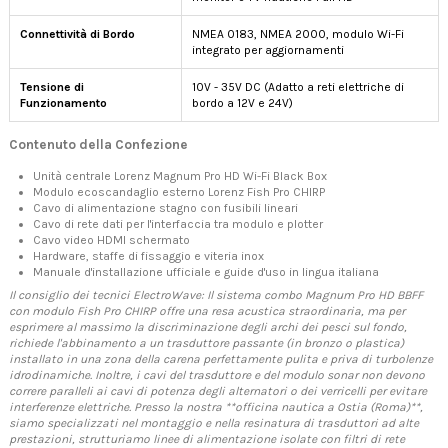
Connettività di Bordo
NMEA 0183, NMEA 2000, modulo Wi-Fi
integrato per aggiornamenti
Tensione di
10V - 35V DC (Adatto a reti elettriche di
Funzionamento
bordo a 12V e 24V)
Contenuto della Confezione
Unità centrale Lorenz Magnum Pro HD Wi-Fi Black Box
Modulo ecoscandaglio esterno Lorenz Fish Pro CHIRP
Cavo di alimentazione stagno con fusibili lineari
Cavo di rete dati per l'interfaccia tra modulo e plotter
Cavo video HDMI schermato
Hardware, staffe di fissaggio e viteria inox
Manuale d'installazione ufficiale e guide d'uso in lingua italiana
Il consiglio dei tecnici ElectroWave: Il sistema combo Magnum Pro HD BBFF
con modulo Fish Pro CHIRP offre una resa acustica straordinaria, ma per
esprimere al massimo la discriminazione degli archi dei pesci sul fondo,
richiede l'abbinamento a un trasduttore passante (in bronzo o plastica)
installato in una zona della carena perfettamente pulita e priva di turbolenze
idrodinamiche. Inoltre, i cavi del trasduttore e del modulo sonar non devono
correre paralleli ai cavi di potenza degli alternatori o dei verricelli per evitare
interferenze elettriche. Presso la nostra **officina nautica a Ostia (Roma)**,
siamo specializzati nel montaggio e nella resinatura di trasduttori ad alte
prestazioni, strutturiamo linee di alimentazione isolate con filtri di rete