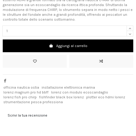
generazione sia un ecoscandaglio da ricerca ittica profonda. Sfruttando la
modulazione di frequenza CHIRP, lo strumento separa in modo netto i pesci e
le strutture del fondale anche a grandi profondità, offrendo ai pescatori un
controllo totale dello scenario sottomarino.
Aggiungi al carrello
officina nautica ostia
installazione elettronica marina
lorenz magnum pro hd bbff
lorenz con modulo ecoscandaglio
lorenz fish pro chirp
fishfinder black box lorenz
plotter eco hdmi lorenz
strumentazione pesca professiona
Scrivi la tua recensione