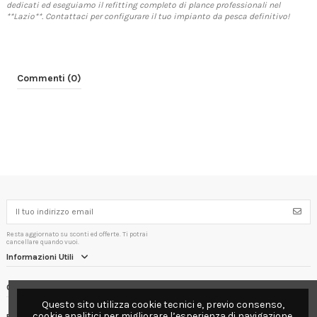
dedicati ed eseguiamo il refitting completo di plance professionali nel
**Lazio**. Contattaci per configurare il tuo impianto da pesca definitivo!
Commenti (0)
Resta aggiornato su sconti ed offerte. Ti potrai
cancellare quando vuoi.
Informazioni Utili
Contact us
Questo sito utilizza cookie tecnici e, previo consenso,
cookie analitici per migliorare l’esperienza di navigazione.