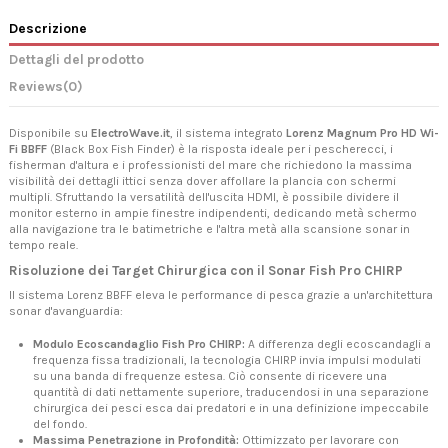
Descrizione
Dettagli del prodotto
Reviews
(0)
Disponibile su
ElectroWave.it
, il sistema integrato
Lorenz Magnum Pro HD Wi-
Fi BBFF
(Black Box Fish Finder) è la risposta ideale per i pescherecci, i
fisherman d'altura e i professionisti del mare che richiedono la massima
visibilità dei dettagli ittici senza dover affollare la plancia con schermi
multipli. Sfruttando la versatilità dell'uscita HDMI, è possibile dividere il
monitor esterno in ampie finestre indipendenti, dedicando metà schermo
alla navigazione tra le batimetriche e l'altra metà alla scansione sonar in
tempo reale.
Risoluzione dei Target Chirurgica con il Sonar Fish Pro CHIRP
Il sistema Lorenz BBFF eleva le performance di pesca grazie a un'architettura
sonar d'avanguardia:
Modulo Ecoscandaglio Fish Pro CHIRP:
A differenza degli ecoscandagli a
frequenza fissa tradizionali, la tecnologia CHIRP invia impulsi modulati
su una banda di frequenze estesa. Ciò consente di ricevere una
quantità di dati nettamente superiore, traducendosi in una separazione
chirurgica dei pesci esca dai predatori e in una definizione impeccabile
del fondo.
Massima Penetrazione in Profondità:
Ottimizzato per lavorare con