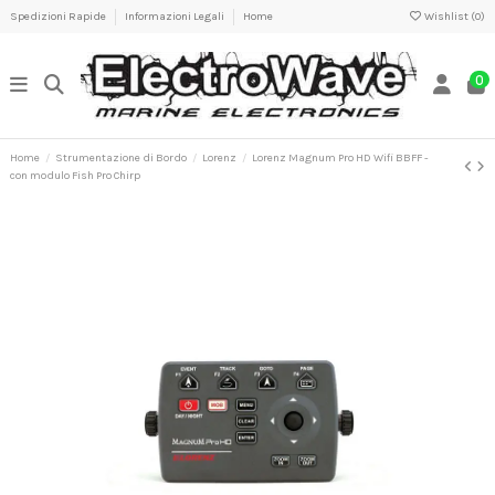
Spedizioni Rapide
Informazioni Legali
Home
Wishlist (
0
)
0
Home
Strumentazione di Bordo
Lorenz
Lorenz Magnum Pro HD Wifi BBFF -
con modulo Fish Pro Chirp