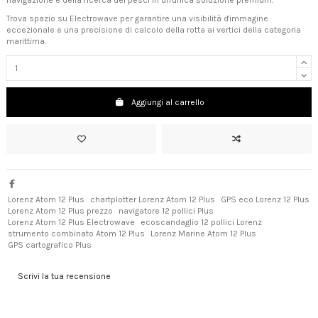
Trova spazio su Electrowave per garantire una visibilità d'immagine
eccezionale e una precisione di calcolo della rotta ai vertici della categoria
marittima.
Aggiungi al carrello
Lorenz Atom 12 Plus
chartplotter Lorenz Atom 12 Plus
GPS eco Lorenz 12 Plus
Lorenz Atom 12 Plus prezzo
navigatore 12 pollici Plus
Lorenz Atom 12 Plus Electrowave
ecoscandaglio 12 pollici Lorenz
strumento combinato Atom 12 Plus
Lorenz Marine Atom 12 Plus
GPS cartografico Plus
Scrivi la tua recensione