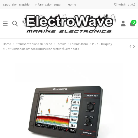
Spedizioni Rapide
Informazioni Legali
Home
Wishlist (
0
)
0
Home
Strumentazione di Bordo
Lorenz
Lorenz Atom 12 Plus – Display
Multifunzionale 12” con CHIRP e Connettività Avanzata