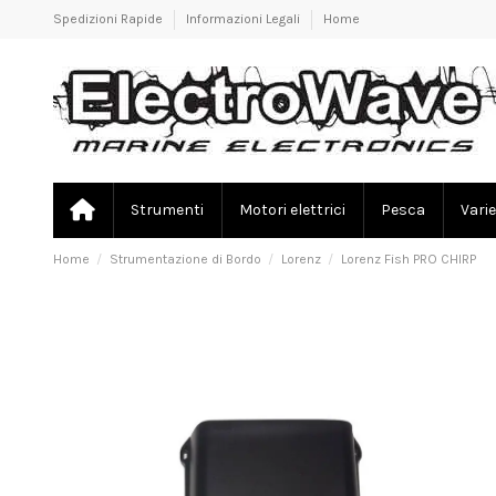
Spedizioni Rapide
Informazioni Legali
Home
Strumenti
Motori elettrici
Pesca
Varie
Home
Strumentazione di Bordo
Lorenz
Lorenz Fish PRO CHIRP