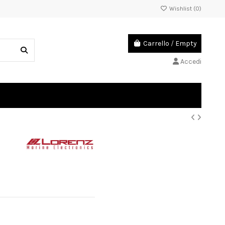
Wishlist (
0
)
Carrello
/
Empty
Accedi