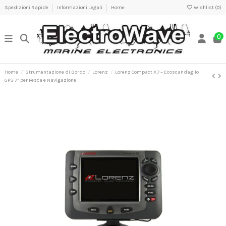
Spedizioni Rapide
Informazioni Legali
Home
Wishlist (
0
)
0
Home
Strumentazione di Bordo
Lorenz
Lorenz Compact X7 – Ecoscandaglio
GPS 7” per Pesca e Navigazione