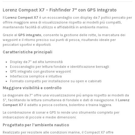
Lorenz Compact X7 – Fishfinder 7” con GPS Integrato
Il
Lorenz Compact X7
è un ecoscandaglio con display da 7 pollici pensato per
offrire maggiore area di visualizzazione rispetto ai modelli più compatti,
mantenendo facilità di utilizzo e affidabilità in ambiente marino.
Grazie al
GPS integrato
, consente la gestione delle rotte, la marcatura dei
waypoint e il ritorno preciso sui punti di pesca, risultando ideale per
pescatori sportivi e diportisti.
Caratteristiche principali
Display da 7” ad alta luminosità
Ecoscandaglio per lettura fondale e identificazione bersagli
GPS integrato con gestione waypoint
Interfaccia semplice e intuitiva
Formato compatto per installazione su open e cabinati
Maggiore visibilità e controllo
La diagonale da 7” offre una visualizzazione più ampia rispetto ai modelli da
5”, facilitando la lettura simultanea di fondale e dati di navigazione. Il
Lorenz
Compact X7
è adatto a pesca costiera, bolentino e traina leggera.
La combinazione di sonar e GPS lo rende uno strumento completo per
imbarcazioni di piccole e medie dimensioni.
Progettato per l’ambiente nautico
Realizzato per resistere alle condizioni marine, il Compact X7 offre