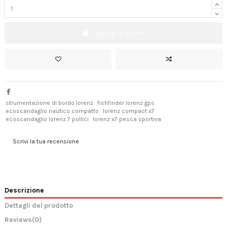
Aggiungi al carrello
strumentazione di bordo lorenz
fishfinder lorenz gps
ecoscandaglio nautico compatto
lorenz compact x7
ecoscandaglio lorenz 7 pollici
lorenz x7 pesca sportiva
Scrivi la tua recensione
Descrizione
Dettagli del prodotto
Reviews
(0)