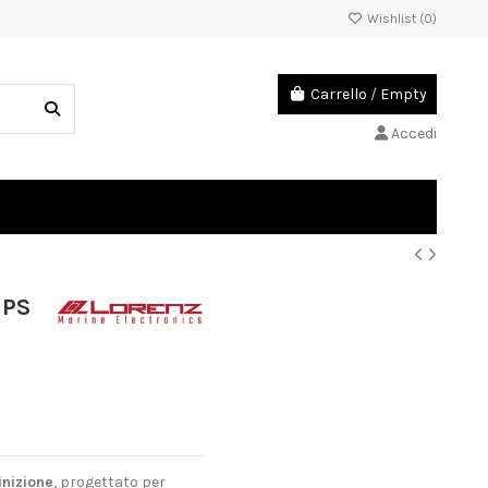
Wishlist (
0
)
Carrello
/
Empty
Accedi
GPS
inizione
, progettato per