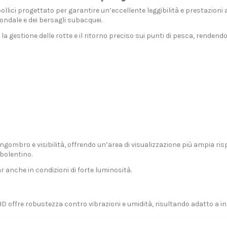
llici progettato per garantire un’eccellente leggibilità e prestazioni 
fondale e dei bersagli subacquei.
la gestione delle rotte e il ritorno preciso sui punti di pesca, renden
bro e visibilità, offrendo un’area di visualizzazione più ampia rispet
bolentino.
ar anche in condizioni di forte luminosità.
HD offre robustezza contro vibrazioni e umidità, risultando adatto a in