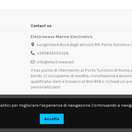
Contact us
Electrowave Marine Electronics
Lungomare duca degli abruzzi 84, Porto turistico
+390645553328
info@electrowave.it
Il tuo punto di riferimento al Porto Turistico di Roma p
bordo. Ci occupiamo di vendita, installazione e assis
qualificata. Vieni a trovarci al Box 856 o richiedi un p
personalizzato!
Orari di Apertura:
Lunedì - Venerdì: 09:00 - 13:00 / 14:00 - 18:00
alitici per migliorare l’esperienza di navigazione. Continuando a naviga
Disponibili per interventi tecnici direttamente a bordo.
Accetta