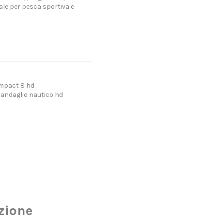
deale per pesca sportiva e
mpact 8 hd
andaglio nautico hd
zione