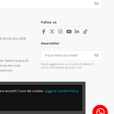
Follow us
 di Roma Box 856
Newsletter
er l'elettronica di
Resta aggiornato su sconti ed offerte. Ti
tenza tecnica
potrai cancellare quando vuoi.
reventivo
re accetti l’uso dei cookie.
Leggi la Cookie Policy