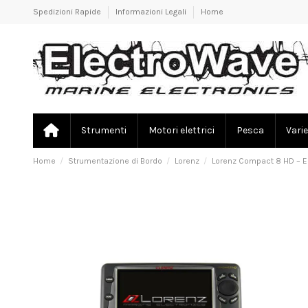
Spedizioni Rapide
Informazioni Legali
Home
Strumenti
Motori elettrici
Pesca
Varie
Home
Strumentazione di Bordo
Lorenz
Lorenz Compact 8 HD – Ec