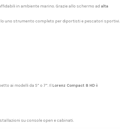
affidabili in ambiente marino. Grazie allo schermo ad
alta
dolo uno strumento completo per diportisti e pescatori sportivi.
to ai modelli da 5” o 7”. Il
Lorenz Compact 8 HD
è
stallazioni su console open e cabinati.