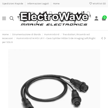
Spedizioni Rapide
Informazioni Legali
Home
Wishlist (
0
)
0
Home
Strumentazione di Bordo
Humminbird
Trasduttori, Ricambi ed
Accessori
Humminbird 14 MSI LR Y – Cavo Splitter MEGA Side Imaging Left/Right
per SOLIX