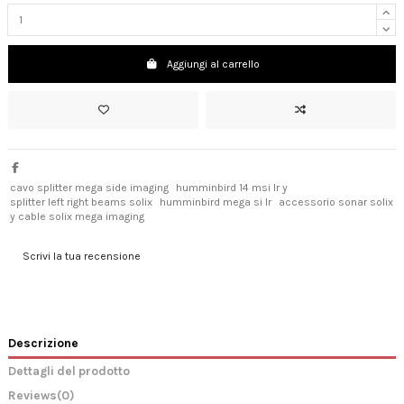
Aggiungi al carrello
cavo splitter mega side imaging
humminbird 14 msi lr y
splitter left right beams solix
humminbird mega si lr
accessorio sonar solix
y cable solix mega imaging
Scrivi la tua recensione
Descrizione
Dettagli del prodotto
Reviews
(0)