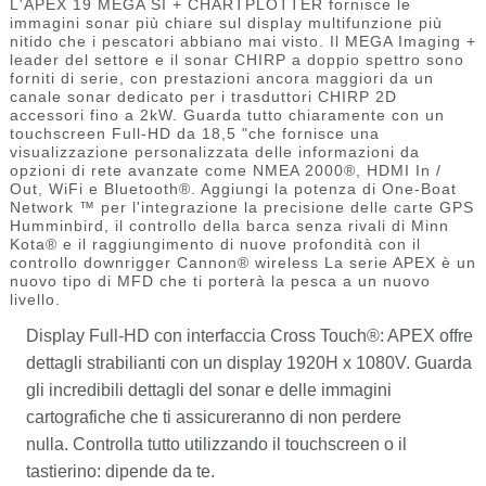
L'APEX 19 MEGA SI + CHARTPLOTTER fornisce le
immagini sonar più chiare sul display multifunzione più
nitido che i pescatori abbiano mai visto.
Il MEGA Imaging +
leader del settore e il sonar CHIRP a doppio spettro sono
forniti di serie, con prestazioni ancora maggiori da un
canale sonar dedicato per i trasduttori CHIRP 2D
accessori fino a 2kW.
Guarda tutto chiaramente con un
touchscreen Full-HD da 18,5 "che fornisce una
visualizzazione personalizzata delle informazioni da
opzioni di rete avanzate come NMEA 2000®, HDMI In /
Out, WiFi e Bluetooth®. Aggiungi la potenza di One-Boat
Network ™ per l'integrazione la precisione delle carte GPS
Humminbird, il controllo della barca senza rivali di Minn
Kota® e il raggiungimento di nuove profondità con il
controllo downrigger Cannon® wireless La serie APEX è un
nuovo tipo di MFD che ti porterà la pesca a un nuovo
livello.
Display Full-HD con interfaccia Cross Touch®: APEX offre
dettagli strabilianti con un display 1920H x 1080V.
Guarda
gli incredibili dettagli del sonar e delle immagini
cartografiche che ti assicureranno di non perdere
nulla.
Controlla tutto utilizzando il touchscreen o il
tastierino: dipende da te.