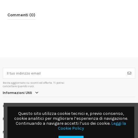
Commenti (0)
Resta aggiornato su sconti ed offerte. Ti potrai
cancellare quando vuoi.
Informazioni Utili
Contact us
Questo sito utilizza cookie tecnici e, previo consenso,
cookie analitici per migliorare l’esperienza di navigazione.
Follow us
Continuando a navigare accetti l’uso dei cookie.
Leggi la
Cookie Policy
Newsletter