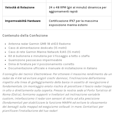
Velocità di Rotazione
24 o 48 RPM (giri al minuto) dinamica per
aggiornamenti rapidi
Impermeabilità Hardware
Certificazione IPX7 per la massima
esposizione marina esterni
Contenuto della Confezione
Antenna radar Garmin GMR 18 xHD3 Radome
Cavo di alimentazione dedicato (15 metri)
Cavo di rete Garmin Marine Network RJ45 (15 metri)
Kit di bulloneria e minuteria per il fissaggio a tetto o staffa
Guarnizione passacavo impermeabile
Dima di foratura per il posizionamento corretto
Documentazione ufficiale e manuale di installazione in italiano
Il consiglio dei tecnici ElectroWave: Per ottenere il massimo rendimento da un
radar da 4 kW ed evitare angoli ciechi dannosi, l'inclinazione dell'antenna
rispetto alla linea di galleggiamento della barca in assetto di navigazione è
fondamentale. Un montaggio errato rischia di proiettare il fascio radar troppo
in alto o direttamente sulla coperta. Presso la nostra sede al Porto Turistico di
Roma (Ostia), forniamo supporti e livellatori ad inclinazione variabile
custom, interfacciamo il radar con sensori di rotta ad alta precisione
(fondamentali per stabilizzare la funzione MARPA ed evitare lo sfasamento
dei bersagli sulla mappa) ed eseguiamo collaudi in mare. Contattaci per
pianificare l'installazione del tuo radar!