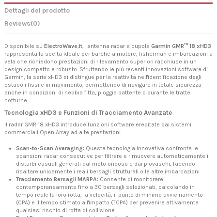
Dettagli del prodotto
Reviews
(0)
Disponibile su
ElectroWave.it
, l'antenna radar a cupola
Garmin GMR™ 18 xHD3
rappresenta la scelta ideale per barche a motore, fisherman e imbarcazioni a
vela che richiedono prestazioni di rilevamento superiori racchiuse in un
design compatto e robusto. Sfruttando le più recenti innovazioni software di
Garmin, la serie xHD3 si distingue per la reattività nell'identificazione degli
ostacoli fissi e in movimento, permettendo di navigare in totale sicurezza
anche in condizioni di nebbia fitta, pioggia battente o durante le tratte
notturne.
Tecnologia xHD3 e Funzioni di Tracciamento Avanzate
Il radar GMR 18 xHD3 introduce funzioni software ereditate dai sistemi
commerciali Open Array ad alte prestazioni:
Scan-to-Scan Averaging:
Questa tecnologia innovativa confronta le
scansioni radar consecutive per filtrare e rimuovere automaticamente i
disturbi casuali generati dal moto ondoso e dai piovaschi, facendo
risaltare unicamente i reali bersagli strutturali o le altre imbarcazioni.
Tracciamento Bersagli MARPA:
Consente di monitorare
contemporaneamente fino a 30 bersagli selezionati, calcolando in
tempo reale la loro rotta, la velocità, il punto di minimo avvicinamento
(CPA) e il tempo stimato all'impatto (TCPA) per prevenire attivamente
qualsiasi rischio di rotta di collisione.