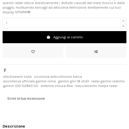
questo radar riduce drasticamente i disturbi causati dal mare mosso e dalla
pioggia, restituendo bersagli ad altissima definizione direttamente sui tuoi
display GPSMAP®.
Aggiungi al carrello
electrowave ostia
sicurezza anticollisione barca
assistenza ufficiale garmin roma
garmin gmr 18 xhd3
radar garmin radome
garmin 010-02843-00
antenna chiusa 4kw
tracciamento marpa radar
Scrivi la tua recensione
Descrizione