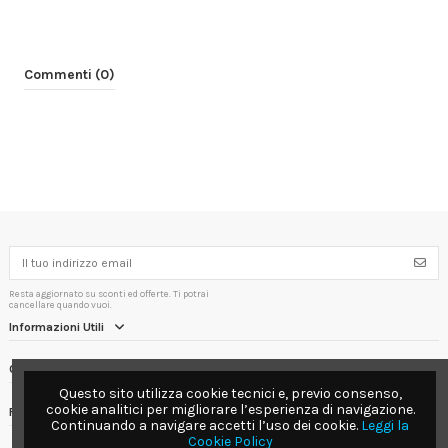
Commenti (0)
Resta aggiornato su sconti ed offerte. Ti potrai
cancellare quando vuoi.
Informazioni Utili
Contact us
Questo sito utilizza cookie tecnici e, previo consenso,
cookie analitici per migliorare l’esperienza di navigazione.
Follow us
Continuando a navigare accetti l’uso dei cookie.
Leggi la
Cookie Policy