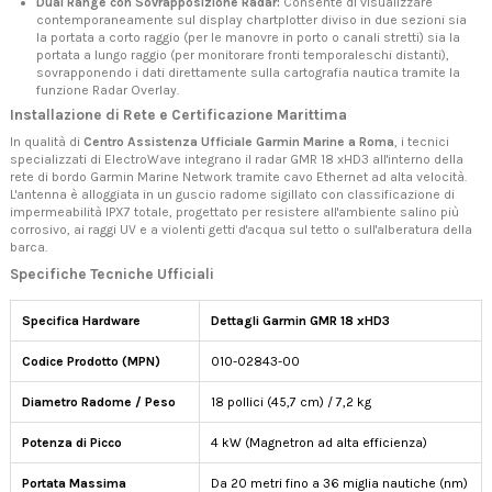
Dual Range con Sovrapposizione Radar:
Consente di visualizzare
contemporaneamente sul display chartplotter diviso in due sezioni sia
la portata a corto raggio (per le manovre in porto o canali stretti) sia la
portata a lungo raggio (per monitorare fronti temporaleschi distanti),
sovrapponendo i dati direttamente sulla cartografia nautica tramite la
funzione Radar Overlay.
Installazione di Rete e Certificazione Marittima
In qualità di
Centro Assistenza Ufficiale Garmin Marine a Roma
, i tecnici
specializzati di ElectroWave integrano il radar GMR 18 xHD3 all'interno della
rete di bordo Garmin Marine Network tramite cavo Ethernet ad alta velocità.
L'antenna è alloggiata in un guscio radome sigillato con classificazione di
impermeabilità IPX7 totale, progettato per resistere all'ambiente salino più
corrosivo, ai raggi UV e a violenti getti d'acqua sul tetto o sull'alberatura della
barca.
Specifiche Tecniche Ufficiali
Specifica Hardware
Dettagli Garmin GMR 18 xHD3
Codice Prodotto (MPN)
010-02843-00
Diametro Radome / Peso
18 pollici (45,7 cm) / 7,2 kg
Potenza di Picco
4 kW (Magnetron ad alta efficienza)
Portata Massima
Da 20 metri fino a 36 miglia nautiche (nm)