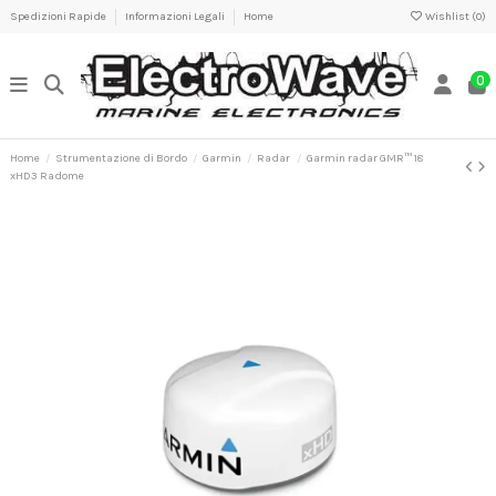
Spedizioni Rapide
Informazioni Legali
Home
Wishlist (
0
)
0
Home
Strumentazione di Bordo
Garmin
Radar
Garmin radar GMR™ 18
xHD3 Radome