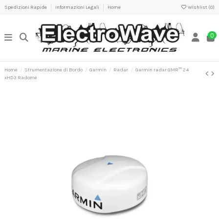
Spedizioni Rapide
Informazioni Legali
Home
Wishlist (
0
)
0
Home
Strumentazione di Bordo
Garmin
Radar
Garmin radar GMR™ 24
xHD3 Radome