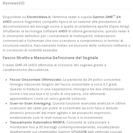
Reviews
(0)
Disponibile su
ElectroWave.it
, l'antenna radar a cupola
Garmin GMR™ 24
xHD3
unisce l'ingombro compatto tipico di un radome alle prestazioni di
discriminazione dei bersagli vicine a quelle di un'antenna aperta (Open Array).
Sfruttando la tecnologia software
xHD3
di ultima generazione, questo radar è
lo strumento definitivo per i comandanti di motoryacht, imbarcazioni
commerciali e fisherman che non scendono a compromessi in termini di
sicurezza nautica, tracciamento meteo ed elusione delle collisioni notturne o
in condizioni di visibilità azzerata.
Fascio Stretto e Massima Definizione del Segnale
Il radar GMR 24 xHD3 ottimizza la ricezione del segnale grazie a
caratteristiche d'eccellenza:
Fascio Orizzontale Ottimizzato:
La parabola da 24 pollici concentra
l'energia riducendo l'angolo del fascio orizzontale a circa 3,7 gradi.
Questo si traduce in una separazione chirurgica tra due imbarcazioni
vicine o tra una boa e lo scafo di una barca, che altrimenti
apparirebbero come un unico grande ostacolo.
Scan-to-Scan Averaging:
Questa funzione avanzata analizza le ultime
scansioni del radar per pulire la schermata da echi falsi e disturbi
dinamici provocati dal mare agitato o da piovaschi improvvisi,
evidenziando solo le reali minacce fisse o in movimento.
Tracciamento Automatico MARPA:
Consente di selezionare e
monitorare fino a 30 bersagli contemporaneamente, visualizzando
direttamente sul chartplotter Garmin GPSMAP® dati vettoriali cruciali