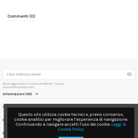
Commenti (0)
Resta aggiornato su sconti ed offerte. Ti potrai
cancellare quando vuoi.
Informazioni Utili
Contact us
Questo sito utilizza cookie tecnici e, previo consenso,
cookie analitici per migliorare l’esperienza di navigazione.
Follow us
Continuando a navigare accetti l’uso dei cookie.
Leggi la
Cookie Policy
Newsletter