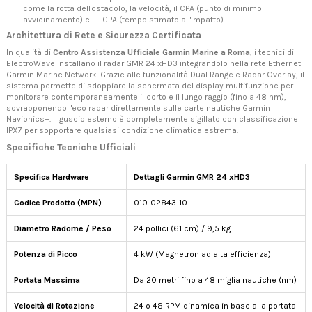
come la rotta dell'ostacolo, la velocità, il CPA (punto di minimo
avvicinamento) e il TCPA (tempo stimato all'impatto).
Architettura di Rete e Sicurezza Certificata
In qualità di
Centro Assistenza Ufficiale Garmin Marine a Roma
, i tecnici di
ElectroWave installano il radar GMR 24 xHD3 integrandolo nella rete Ethernet
Garmin Marine Network. Grazie alle funzionalità Dual Range e Radar Overlay, il
sistema permette di sdoppiare la schermata del display multifunzione per
monitorare contemporaneamente il corto e il lungo raggio (fino a 48 nm),
sovrapponendo l'eco radar direttamente sulle carte nautiche Garmin
Navionics+. Il guscio esterno è completamente sigillato con classificazione
IPX7 per sopportare qualsiasi condizione climatica estrema.
Specifiche Tecniche Ufficiali
Specifica Hardware
Dettagli Garmin GMR 24 xHD3
Codice Prodotto (MPN)
010-02843-10
Diametro Radome / Peso
24 pollici (61 cm) / 9,5 kg
Potenza di Picco
4 kW (Magnetron ad alta efficienza)
Portata Massima
Da 20 metri fino a 48 miglia nautiche (nm)
Velocità di Rotazione
24 o 48 RPM dinamica in base alla portata