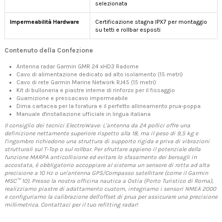
selezionata
Impermeabilità Hardware
Certificazione stagna IPX7 per montaggio
su tetti e rollbar esposti
Contenuto della Confezione
Antenna radar Garmin GMR 24 xHD3 Radome
Cavo di alimentazione dedicato ad alto isolamento (15 metri)
Cavo di rete Garmin Marine Network RJ45 (15 metri)
Kit di bulloneria e piastre interne di rinforzo per il fissaggio
Guarnizione e pressacavo impermeabile
Dima cartacea per la foratura e il perfetto allineamento prua-poppa
Manuale d'installazione ufficiale in lingua italiana
Il consiglio dei tecnici ElectroWave: L'antenna da 24 pollici offre una
definizione nettamente superiore rispetto alla 18, ma il peso di 9,5 kg e
l'ingombro richiedono una struttura di supporto rigida e priva di vibrazioni
strutturali sul T-Top o sul rollbar. Per sfruttare appieno il potenziale della
funzione MARPA anticollisione ed evitare lo sfasamento dei bersagli in
accostata, è obbligatorio accoppiare al sistema un sensore di rotta ad alta
precisione a 10 Hz o un'antenna GPS/Compasso satellitare (come il Garmin
MSC™ 10). Presso la nostra officina nautica a Ostia (Porto Turistico di Roma),
realizziamo piastre di adattamento custom, integriamo i sensori NMEA 2000
e configuriamo la calibrazione dell'offset di prua per assicurare una precisione
millimetrica. Contattaci per il tuo refitting radar!