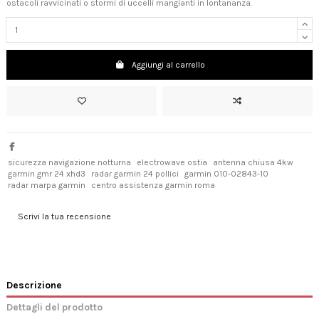
ostacoli ravvicinati o stormi di uccelli mangianti in lontananza.
Aggiungi al carrello
sicurezza navigazione notturna
electrowave ostia
antenna chiusa 4kw
garmin gmr 24 xhd3
radar garmin 24 pollici
garmin 010-02843-10
radar marpa garmin
centro assistenza garmin roma
Scrivi la tua recensione
Descrizione
Dettagli del prodotto