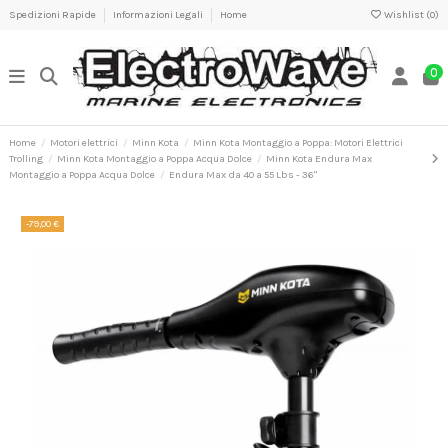
Spedizioni Rapide
Informazioni Legali
Home
Wishlist (
0
)
0
Home
Motori elettrici
Minn Kota
Minn Kota Montaggio a Poppa: Motori Elettrici
Trolling
Minn Kota Montaggio a Poppa Acqua Dolce
Minn Kota Endura Max
Montaggio a Poppa Acqua Dolce
Endura Max da 40 a 55 Lbs - 36"
-79,00 €