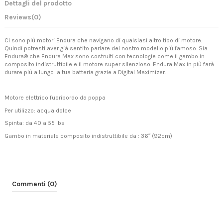
Dettagli del prodotto
Reviews
(0)
Ci sono più motori Endura che navigano di qualsiasi altro tipo di motore.
Quindi potresti aver già sentito parlare del nostro modello più famoso. Sia
Endura® che Endura Max sono costruiti con tecnologie come il gambo in
composito indistruttibile e il motore super silenzioso. Endura Max in più farà
durare più a lungo la tua batteria grazie a Digital Maximizer.
Motore elettrico fuoribordo da poppa
Per utilizzo: acqua dolce
Spinta: da 40 a 55 lbs
Gambo in materiale composito indistruttibile da : 36″ (92cm)
Commenti (0)