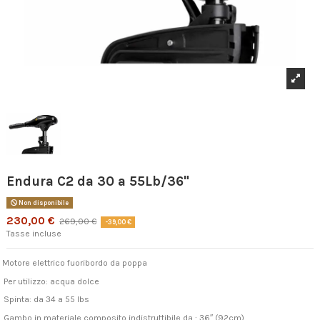
Endura C2 da 30 a 55Lb/36"
Non disponibile
230,00 €
269,00 €
-39,00 €
Tasse incluse
Motore elettrico fuoribordo da poppa
Per utilizzo: acqua dolce
Spinta: da 34 a 55 lbs
Gambo in materiale composito indistruttibile da : 36″ (92cm)