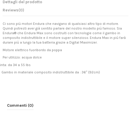
Dettagli del prodotto
Reviews
(0)
Ci sono più motori Endura che navigano di qualsiasi altro tipo di motore.
Quindi potresti aver già sentito parlare del nostro modello più famoso. Sia
Endura® che Endura Max sono costruiti con tecnologie come il gambo in
composito indistruttibile e il motore super silenzioso. Endura Max in più farà
durare più a lungo la tua batteria grazie a Digital Maximizer.
Motore elettrico fuoribordo da poppa
Per utilizzo: acqua dolce
inta: da 34 a 55 lbs
Gambo in materiale composito indistruttibile da : 36″ (92cm)
Commenti (0)