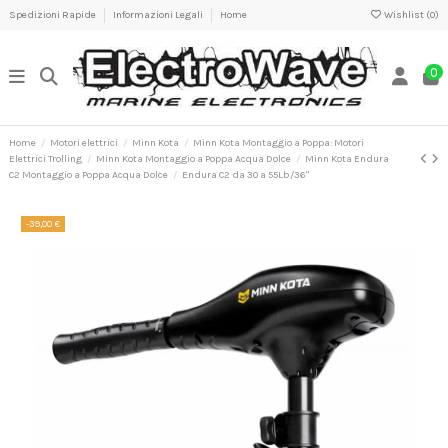
Spedizioni Rapide
Informazioni Legali
Home
Wishlist (
0
)
0
Home
Motori elettrici
Minn Kota
Minn Kota Montaggio a Poppa: Motori
Elettrici Trolling
Minn Kota Montaggio a Poppa Acqua Dolce
Minn Kota Endura
C2 Montaggio a Poppa Acqua Dolce
Endura C2 da 30 a 55Lb/36"
-39,00 €