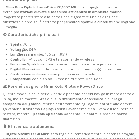
Il
Minn Kota Riptide PowerDrive 70/65” MR
è il compagno ideale per chi
cerca
prestazioni elevate e massima affidabilità in ambiente marino
.
Progettato per resistere alla corrosione e garantire una navigazione
silenziosa e precisa, è perfetto per
pescatori sportivi e diportisti
che vogliono
il meglio.
⚙️ Caratteristiche principali
Spinta:
70 lb
Voltaggio:
24 V
Lunghezza gambo:
165 cm (65”)
Controllo:
i-Pilot con GPS e telecomando wireless
Funzione Spot-Lock:
mantiene automaticamente la posizione
Digital Maximizer:
ottimizza i consumi per una maggiore autonomia
Costruzione anticorrosione
per uso in acqua salata
Compatibile
con display Humminbird e rete One-Boat
🌊 Perché scegliere Minn Kota Riptide PowerDrive
Questo modello della serie Riptide è pensato per chi naviga in mare aperto o
in lagune salmastre. Grazie al suo
rivestimento epossidico
e alla
lega
composita del gambo
, resiste perfettamente agli agenti salini e alle correnti
galvaniche. Il sistema
Deploy-Assist Lever
semplifica il varo e il recupero del
motore, mentre il
pedale opzionale
consente un controllo preciso senza
distrazioni.
🔋 Efficienza e autonomia
Il
Digital Maximizer
di Minn Kota regola automaticamente la potenza erogata,