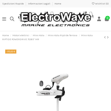
Spedizioni Rapide
Informazioni Legali
Home
Wishlist (
0
)
0
Home
Motori elettrici
Minn Kota
Minn Kota Riptide Terrova
Minn Kota
RIPTIDE POWERDRIVE 70/65” MR
-170,00 €