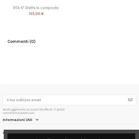
RTA-17 Staffa in composito
155,00 €
Commenti (0)
Resta aggiornato su sconti ed offerte. Ti potrai
cancellare quando vuoi.
Informazioni Utili
Contact us