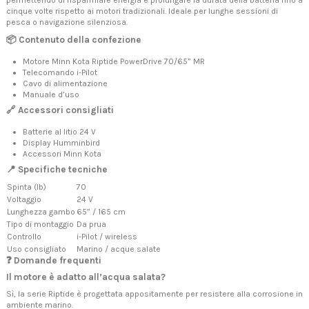
permettendo di risparmiare energia e prolungare la durata della batteria fino a
cinque volte rispetto ai motori tradizionali. Ideale per lunghe sessioni di
pesca o navigazione silenziosa.
📦 Contenuto della confezione
Motore Minn Kota Riptide PowerDrive 70/65” MR
Telecomando i-Pilot
Cavo di alimentazione
Manuale d’uso
🔗 Accessori consigliati
Batterie al litio 24 V
Display Humminbird
Accessori Minn Kota
📍 Specifiche tecniche
Spinta (lb)
70
Voltaggio
24 V
Lunghezza gambo
65” / 165 cm
Tipo di montaggio
Da prua
Controllo
i-Pilot / wireless
Uso consigliato
Marino / acque salate
❓ Domande frequenti
Il motore è adatto all’acqua salata?
Sì, la serie Riptide è progettata appositamente per resistere alla corrosione in
ambiente marino.