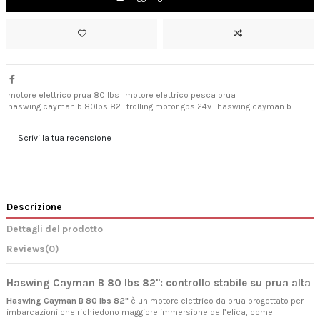
motore elettrico prua 80 lbs
motore elettrico pesca prua
haswing cayman b 80lbs 82
trolling motor gps 24v
haswing cayman b
Scrivi la tua recensione
Descrizione
Dettagli del prodotto
Reviews
(0)
Haswing Cayman B 80 lbs 82": controllo stabile su prua alta
Haswing Cayman B 80 lbs 82"
è un motore elettrico da prua progettato per
imbarcazioni che richiedono maggiore immersione dell’elica, come