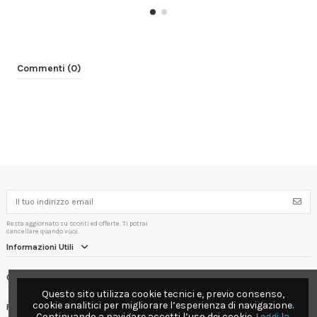
Commenti (0)
Resta aggiornato su sconti ed offerte. Ti potrai
cancellare quando vuoi.
Informazioni Utili
Contact us
Questo sito utilizza cookie tecnici e, previo consenso,
cookie analitici per migliorare l’esperienza di navigazione.
Follow us
Continuando a navigare accetti l’uso dei cookie.
Leggi la