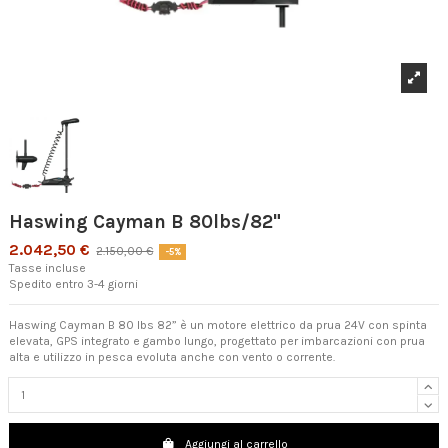
Haswing Cayman B 80lbs/82"
2.042,50 €
2.150,00 €
-5%
Tasse incluse
Spedito entro 3-4 giorni
Haswing Cayman B 80 lbs 82” è un motore elettrico da prua 24V con spinta
elevata, GPS integrato e gambo lungo, progettato per imbarcazioni con prua
alta e utilizzo in pesca evoluta anche con vento o corrente.
Aggiungi al carrello