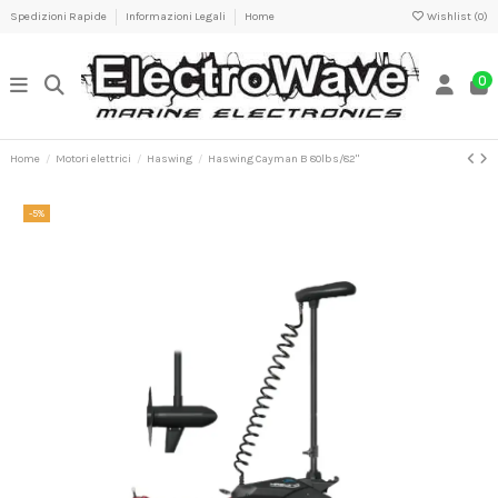
Spedizioni Rapide
Informazioni Legali
Home
Wishlist (
0
)
0
Home
Motori elettrici
Haswing
Haswing Cayman B 80lbs/82"
-5%