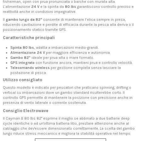
fisherman, open con prua pronunciata o barche con murata alta.
L’alimentazione
24 V
e la spinta da
80 lbs
garantiscono controllo preciso e
reattività anche in condizioni impegnative.
Il
gambo lungo da 82"
consente di mantenere l’elica sempre in presa,
riducendo cavitazione e perdite di efficacia durante la pesca alla deriva o il
posizionamento statico tramite GPS.
Caratteristiche principali
Spinta 80 lbs
, adatta a imbarcazioni medio-grandi.
Alimentazione 24 V
per maggiore efficienza e autonomia.
Gambo 82"
ideale per prua alta o mare formato.
GPS integrato
con funzione ancora, mantieni prua e controllo velocità.
Telecomando wireless
per gestione completa senza lasciare la
postazione di pesca.
Utilizzo consigliato
Questo modello è indicato per pescatori che praticano spinning, drifting o
vertical su imbarcazioni dove un gambo standard risulterebbe corto. Il
controllo GPS permette di mantenere la posizione con precisione anche in
presenza di vento laterale o corrente sostenuta.
Consiglio Electrowave
Il Cayman B 80 lbs 82" esprime il meglio se abbinato a due batterie deep
cycle identiche o ad un'ottima batteria litio, prestare attenzione anche al
cablaggio che dev'essere dimensionato correttamente. La scelta del gambo
lungo riduce stress meccanico e migliora la stabilità operativa nel tempo.