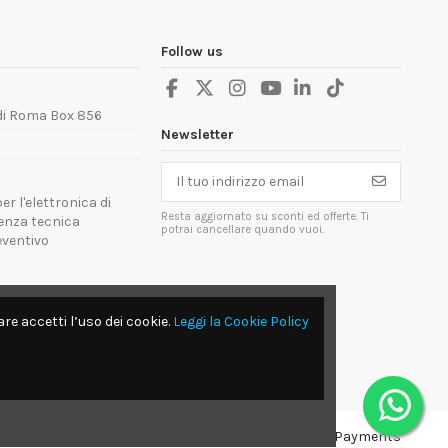
Follow us
 di Roma Box 856
Newsletter
er l'elettronica di
Resta aggiornato su sconti ed offerte. Ti
tenza tecnica
potrai cancellare quando vuoi.
reventivo
re accetti l’uso dei cookie.
Leggi la Cookie Policy