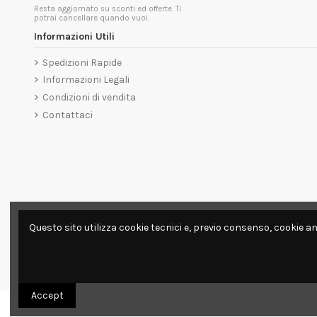
Resta aggiornato su sconti ed offerte. Ti
potrai cancellare quando vuoi.
Informazioni Utili
Spedizioni Rapide
Informazioni Legali
Condizioni di vendita
Contattaci
Questo sito utilizza cookie tecnici e, previo consenso, cookie an
Accept