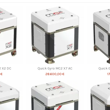
2 X2 DC
Quick Gyro MC2 X7 AC
Quick 
 €
28.600,00 €
1