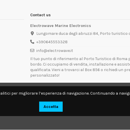
Contact us
Electrowave Marine Electronics
Lungomare duca degli abruzzi 84, Porto turistico
+390645553328
info@electrowave.it
Il tuo punto di riferimento al Porto Turistico di Roma p
bordo. Ci occupiamo di vendita, installazione e assis
qualificata. Vieni a trovarci al Box 856 o richiedi un p
personalizzato!
Orari di Apertura:
Lunedì - Venerdì: 09:00 - 13:00 / 14:00 - 18:00
alitici per migliorare l’esperienza di navigazione. Continuando a naviga
Disponibili per interventi tecnici direttamente a bordo.
Accetta