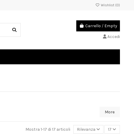
Wishlist (
0
)
Carrello
/
Empty
Accedi
More
Mostra 1-17 di 17 articoli
Rilevanza
17