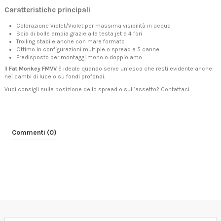
Caratteristiche principali
Colorazione Violet/Violet per massima visibilità in acqua
Scia di bolle ampia grazie alla testa jet a 4 fori
Trolling stabile anche con mare formato
Ottimo in configurazioni multiple o spread a 5 canne
Predisposto per montaggi mono o doppio amo
Il
Fat Monkey FMVV
è ideale quando serve un’esca che resti evidente anche
nei cambi di luce o su fondi profondi.
Vuoi consigli sulla posizione dello spread o sull’assetto?
Contattaci
.
Commenti (0)