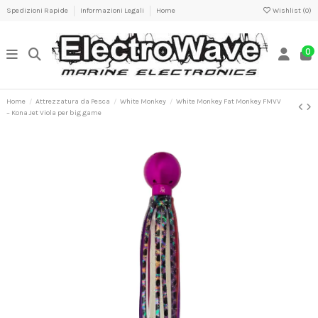
Spedizioni Rapide
Informazioni Legali
Home
Wishlist (
0
)
0
Home
Attrezzatura da Pesca
White Monkey
White Monkey Fat Monkey FMVV
– Kona Jet Viola per big game