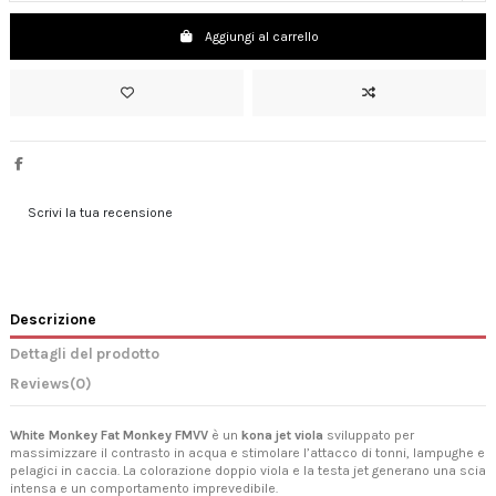
Aggiungi al carrello
Scrivi la tua recensione
Descrizione
Dettagli del prodotto
Reviews
(0)
White Monkey Fat Monkey FMVV
è un
kona jet viola
sviluppato per
massimizzare il contrasto in acqua e stimolare l’attacco di tonni, lampughe e
pelagici in caccia. La colorazione doppio viola e la testa jet generano una scia
intensa e un comportamento imprevedibile.