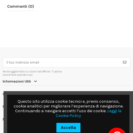
Commenti (0)
Resta aggiornato su sconti ed offerte. Ti potrai
cancellare quando vuoi.
Informazioni Utili
Contact us
Questo sito utilizza cookie tecnici e, previo consenso,
cookie analitici per migliorare l’esperienza di navigazione.
Follow us
Continuando a navigare accetti l’uso dei cookie.
Leggi la
Cookie Policy
Newsletter
Accetta