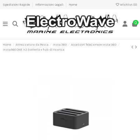
Spedizioni Rapide
Informazioni Legali
Home
Wishlist (
0
)
0
Home
Attrezzatura da Pesca
Insta 360
Accessori Telecamere Insta 360
Insta360 ONE X2 batteria + hub di ricarica