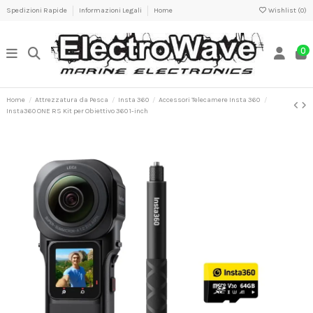
Spedizioni Rapide
Informazioni Legali
Home
Wishlist (
0
)
0
Home
Attrezzatura da Pesca
Insta 360
Accessori Telecamere Insta 360
Insta360 ONE RS Kit per Obiettivo 360 1-inch