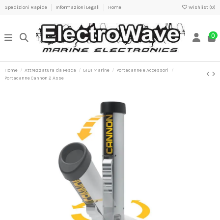
Spedizioni Rapide
Informazioni Legali
Home
Wishlist (
0
)
0
Home
Attrezzatura da Pesca
GIBI Marine
Portacanne e Accessori
Portacanne Cannon 2 Asse