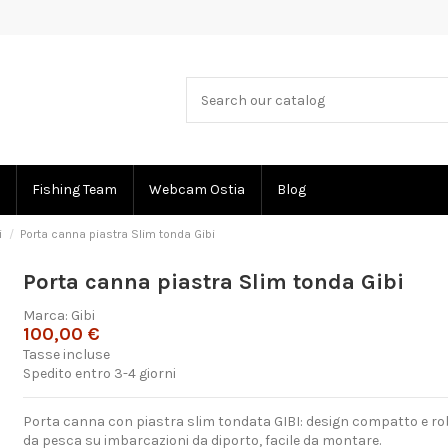
Fishing Team
Webcam Ostia
Blog
i
Porta canna piastra Slim tonda Gibi
Porta canna piastra Slim tonda Gibi
Marca:
Gibi
100,00 €
Tasse incluse
Spedito entro 3-4 giorni
Porta canna con piastra slim tondata GIBI: design compatto e r
da pesca su imbarcazioni da diporto, facile da montare.