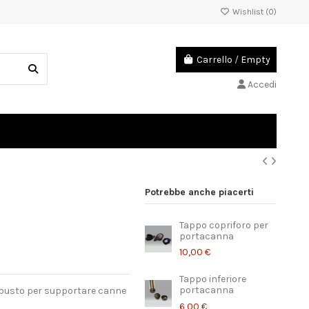
Wishlist (
0
)
Carrello
/
Empty
Accedi
Potrebbe anche piacerti
Tappo copriforo per
portacanna
10,00 €
Tappo inferiore
portacanna
obusto per supportare canne
6,00 €