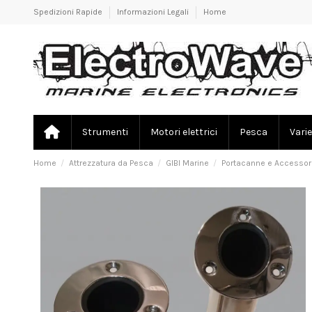
Spedizioni Rapide
Informazioni Legali
Home
Strumenti
Motori elettrici
Pesca
Varie
Home
Attrezzatura da Pesca
GIBI Marine
Portacanne e Accessor