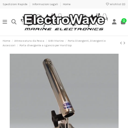
Spedizioni Rapide
Informazioni Legali
Home
Wishlist (
0
)
0
Home
Attrezzatura da Pesca
GIBI Marine
Porta Divergenti, Divergenti e
Accessori
Porta divergente a sgancio per Hard top