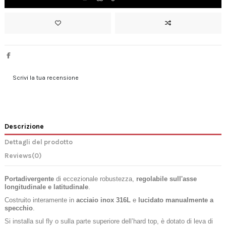
Scrivi la tua recensione
Descrizione
Dettagli del prodotto
Reviews
(0)
Portadivergente
di eccezionale robustezza,
regolabile sull'asse
longitudinale e latitudinale
.
Costruito interamente in
acciaio inox 316L
e
lucidato manualmente a
specchio
.
Si installa sul fly o sulla parte superiore dell’hard top, è dotato di leva di