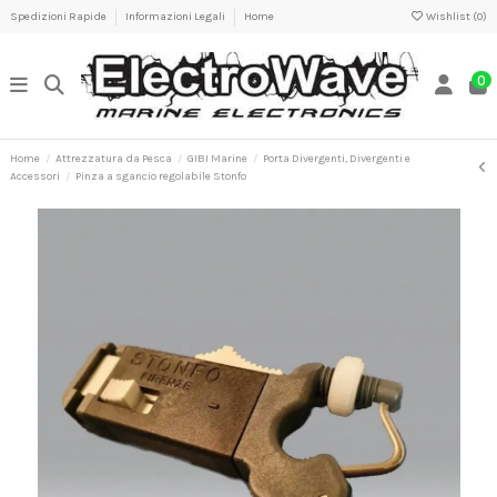
Spedizioni Rapide
Informazioni Legali
Home
Wishlist (
0
)
0
Home
Attrezzatura da Pesca
GIBI Marine
Porta Divergenti, Divergenti e
Accessori
Pinza a sgancio regolabile Stonfo