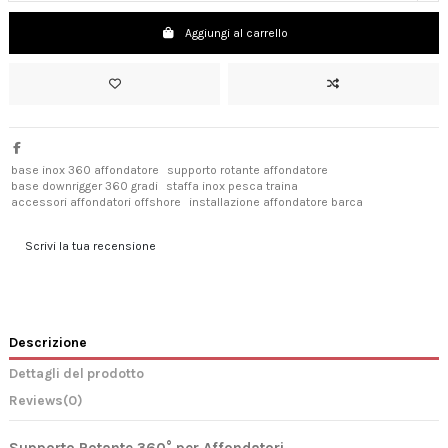
Aggiungi al carrello
base inox 360 affondatore
supporto rotante affondatore
base downrigger 360 gradi
staffa inox pesca traina
accessori affondatori offshore
installazione affondatore barca
Scrivi la tua recensione
Descrizione
Dettagli del prodotto
Reviews
(0)