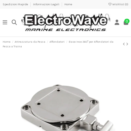
Spedizioni Rapide
Informazioni Legali
Home
Wishlist (
0
)
0
Home
Attrezzatura da Pesca
Affondatori
Base Inox 360° per Affondatori da
Pesca a Traina