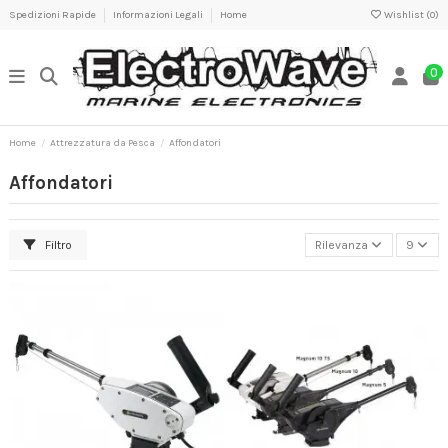
Spedizioni Rapide
Informazioni Legali
Home
Wishlist (
0
)
0
Home
Attrezzatura da Pesca
Affondatori
Affondatori
Filtro
Rilevanza
9