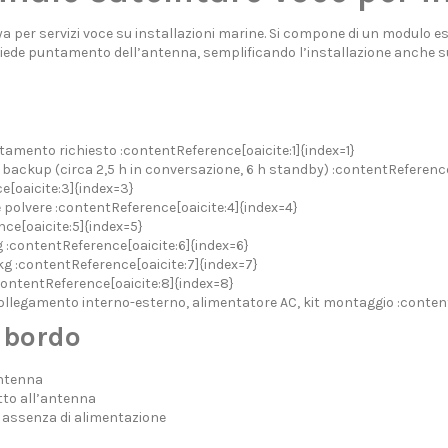
aya per servizi voce su installazioni marine. Si compone di un modul
chiede puntamento dell’antenna, semplificando l’installazione anche s
amento richiesto :contentReference[oaicite:1]{index=1}
i backup (circa 2,5 h in conversazione, 6 h standby) :contentReference
e[oaicite:3]{index=3}
 polvere :contentReference[oaicite:4]{index=4}
ce[oaicite:5]{index=5}
 :contentReference[oaicite:6]{index=6}
kg :contentReference[oaicite:7]{index=7}
:contentReference[oaicite:8]{index=8}
collegamento interno-esterno, alimentatore AC, kit montaggio :conten
a bordo
antenna
tto all’antenna
 assenza di alimentazione