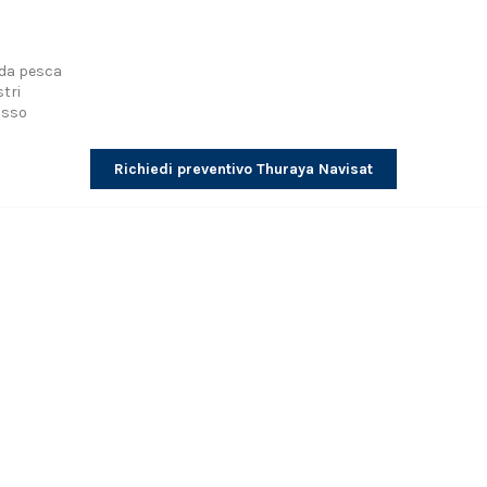
 da pesca
tri
isso
Richiedi preventivo Thuraya Navisat