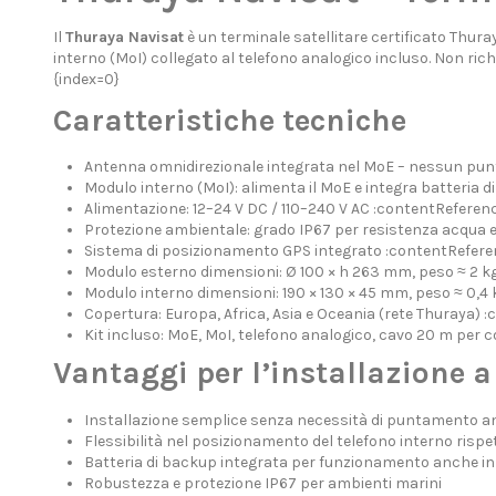
Il
Thuraya Navisat
è un terminale satellitare certificato Thur
interno (MoI) collegato al telefono analogico incluso. Non ri
{index=0}
Caratteristiche tecniche
Antenna omnidirezionale integrata nel MoE – nessun punt
Modulo interno (MoI): alimenta il MoE e integra batteria d
Alimentazione: 12–24 V DC / 110–240 V AC :contentReferenc
Protezione ambientale: grado IP67 per resistenza acqua e
Sistema di posizionamento GPS integrato :contentReferen
Modulo esterno dimensioni: Ø 100 × h 263 mm, peso ≈ 2 kg
Modulo interno dimensioni: 190 × 130 × 45 mm, peso ≈ 0,4 
Copertura: Europa, Africa, Asia e Oceania (rete Thuraya) 
Kit incluso: MoE, MoI, telefono analogico, cavo 20 m per 
Vantaggi per l’installazione 
Installazione semplice senza necessità di puntamento 
Flessibilità nel posizionamento del telefono interno rispe
Batteria di backup integrata per funzionamento anche in
Robustezza e protezione IP67 per ambienti marini