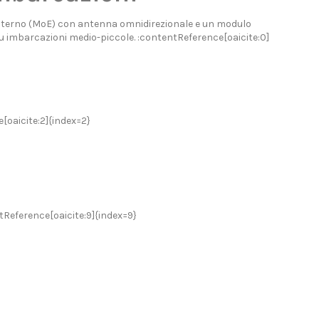
o esterno (MoE) con antenna omnidirezionale e un modulo
u imbarcazioni medio-piccole. :contentReference[oaicite:0]
[oaicite:2]{index=2}
tReference[oaicite:9]{index=9}