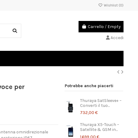
Wishlist (
0
)
Carrello
/
Empty
Accedi
voce per
Potrebbe anche piacerti
Thuraya SatSleeve+ –
Converti il tuo...
732,00 €
Thuraya X5-Touch –
Satellite & GSM in...
 antenna omnidirezionale
1.699,00 €
protezione IP67.