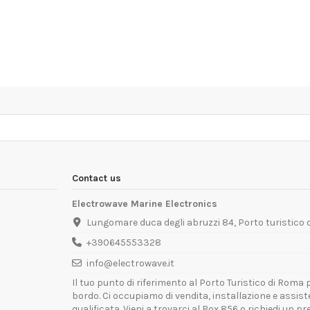
Contact us
Electrowave Marine Electronics
Lungomare duca degli abruzzi 84, Porto turistico
+390645553328
info@electrowave.it
Il tuo punto di riferimento al Porto Turistico di Roma p
bordo. Ci occupiamo di vendita, installazione e assis
qualificata. Vieni a trovarci al Box 856 o richiedi un p