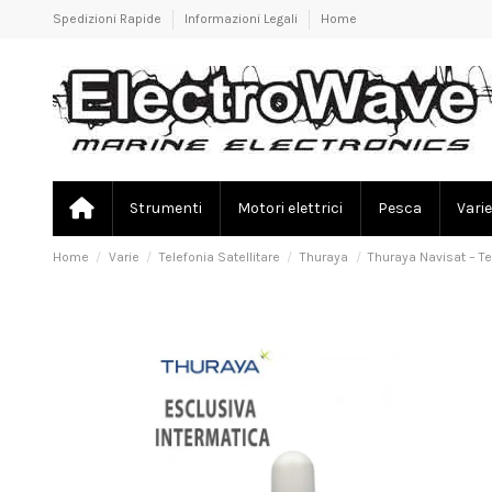
Spedizioni Rapide
Informazioni Legali
Home
Strumenti
Motori elettrici
Pesca
Varie
Home
Varie
Telefonia Satellitare
Thuraya
Thuraya Navisat – Te