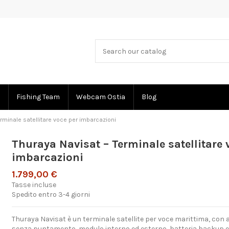
Fishing Team
Webcam Ostia
Blog
rminale satellitare voce per imbarcazioni
Thuraya Navisat – Terminale satellitare 
imbarcazioni
1.799,00 €
Tasse incluse
Spedito entro 3-4 giorni
Thuraya Navisat è un terminale satellite per voce marittima, con
senza puntamento, modulo interno ed esterno, batteria backup e 