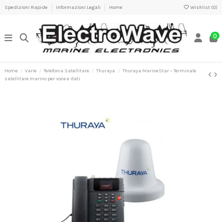
Spedizioni Rapide
Informazioni Legali
Home
Wishlist (
0
)
0
Home
Varie
Telefonia Satellitare
Thuraya
Thuraya MarineStar – Terminale
satellitare marino per voce e dati