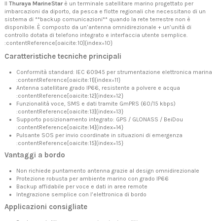
Il
Thuraya MarineStar
è un terminale satellitare marino progettato per
imbarcazioni da diporto, da pesca e flotte regionali che necessitano di un
sistema di **backup comunicazioni** quando la rete terrestre non è
disponibile. È composto da un’antenna omnidirezionale + un’unità di
controllo dotata di telefono integrato e interfaccia utente semplice.
:contentReference[oaicite:10]{index=10}
Caratteristiche tecniche principali
Conformità standard: IEC 60945 per strumentazione elettronica marina
:contentReference[oaicite:11]{index=11}
Antenna satellitare grado IP66, resistente a polvere e acqua
:contentReference[oaicite:12]{index=12}
Funzionalità voce, SMS e dati tramite GmPRS (60/15 kbps)
:contentReference[oaicite:13]{index=13}
Supporto posizionamento integrato: GPS / GLONASS / BeiDou
:contentReference[oaicite:14]{index=14}
Pulsante SOS per invio coordinate in situazioni di emergenza
:contentReference[oaicite:15]{index=15}
Vantaggi a bordo
Non richiede puntamento antenna grazie al design omnidirezionale
Protezione robusta per ambiente marino con grado IP66
Backup affidabile per voce e dati in aree remote
Integrazione semplice con l’elettronica di bordo
Applicazioni consigliate