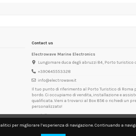
Contact us
Electrowave Marine Electronics
Lungomare duca degli abruzzi 84, Porto turistico
+390645553328
info@electrowave.it
Il tuo punto di riferimento al Porto Turistico di Roma p
bordo. Ci occupiamo di vendita, installazione e assis
qualificata. Vieni a trovarci al Box 856 o richiedi un p
personalizzato!
Orari di Apertura:
Lunedì - Venerdì: 09:00 - 13:00 / 14:00 - 18:00
alitici per migliorare l’esperienza di navigazione. Continuando a naviga
Disponibili per interventi tecnici direttamente a bordo.