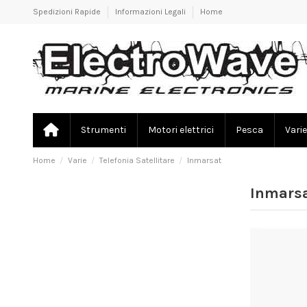
Spedizioni Rapide
Informazioni Legali
Home
Strumenti
Motori elettrici
Pesca
Varie
Home
Varie
Telefonia Satellitare
Inmarsat
Inmars