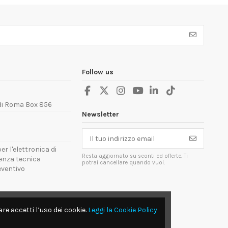
Follow us
 di Roma Box 856
Newsletter
er l'elettronica di
Resta aggiornato su sconti ed offerte. Ti
tenza tecnica
potrai cancellare quando vuoi.
reventivo
re accetti l’uso dei cookie.
Leggi la Cookie Policy