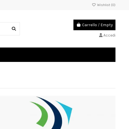
Wishlist (
0
)
Carrello
/
Empty
Accedi