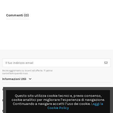
Commenti (0)
Resta aggiornato su sconti ed offerte. Ti potrai
cancellare quando vuoi.
Informazioni Utili
Contact us
Questo sito utilizza cookie tecnici e, previo consenso,
cookie analitici per migliorare l’esperienza di navigazione.
Follow us
Continuando a navigare accetti l’uso dei cookie.
Leggi la
Cookie Policy
Newsletter