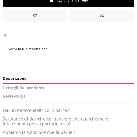
Aggiungi al carrello
Scrivi la tua recensione
Descrizione
Dettagli del prodotto
Reviews
(0)
Hai un motore elettrico in barca?
Sei stanco di dormire col pensiero che qualche male
intenzionato possa portartelo via?
Abbiamo la soluzione che fa per te !