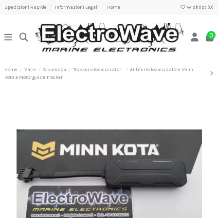
Spedizioni Rapide
Informazioni Legali
Home
Wishlist (
0
)
0
Home
Varie
Sicurezza
Tracker e localizzatori
Antifurto localizzatore Minn
Kota e Motorguide Tracker