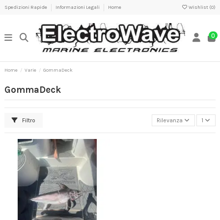
Spedizioni Rapide
Informazioni Legali
Home
Wishlist (
0
)
0
Home
Varie
GommaDeck
GommaDeck
Filtro
Rilevanza
1