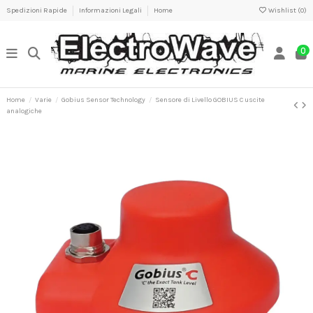
Spedizioni Rapide
Informazioni Legali
Home
Wishlist (
0
)
0
Home
Varie
Gobius Sensor Technology
Sensore di Livello GOBIUS C uscite
analogiche