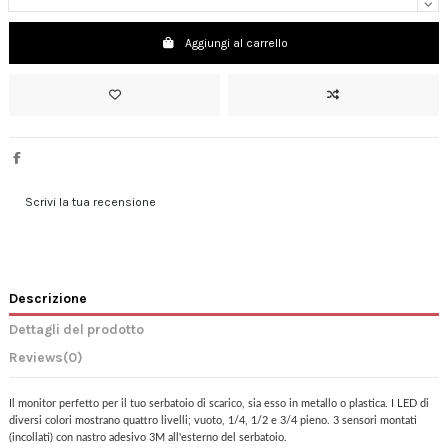
Aggiungi al carrello
Scrivi la tua recensione
Descrizione
Dettagli del prodotto
Reviews
(0)
Il monitor perfetto per il tuo serbatoio di scarico, sia esso in metallo o plastica.
I LED di
diversi colori mostrano quattro livelli;
vuoto, 1/4, 1/2 e 3/4 pieno.
3 sensori montati
(incollati) con nastro adesivo 3M all'esterno del serbatoio.