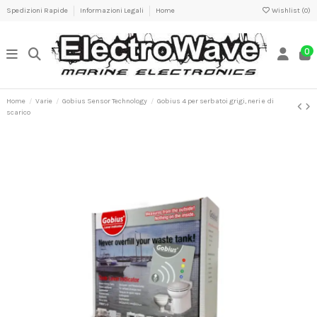
Spedizioni Rapide
Informazioni Legali
Home
Wishlist (
0
)
0
Home
Varie
Gobius Sensor Technology
Gobius 4 per serbatoi grigi, neri e di
scarico