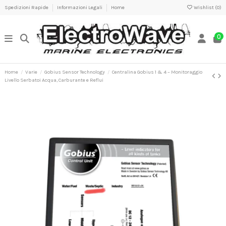
Spedizioni Rapide
Informazioni Legali
Home
Wishlist (
0
)
0
Home
Varie
Gobius Sensor Technology
Centralina Gobius 1 & 4 – Monitoraggio
Livello Serbatoi Acqua, Carburante e Reflui