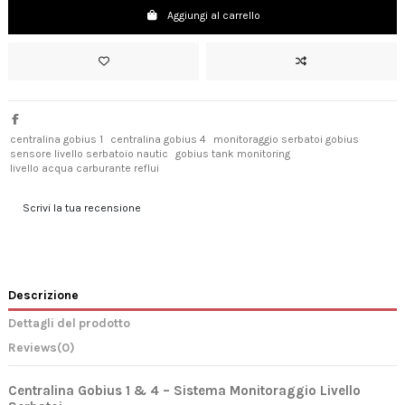
Aggiungi al carrello
centralina gobius 1
centralina gobius 4
monitoraggio serbatoi gobius
sensore livello serbatoio nautic
gobius tank monitoring
livello acqua carburante reflui
Scrivi la tua recensione
Descrizione
Dettagli del prodotto
Reviews
(0)
Centralina Gobius 1 & 4 – Sistema Monitoraggio Livello