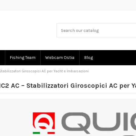
Fishing Team
Webcam Ostia
Blog
tabilizzatori Giroscopici AC per Yacht e Imbarcazioni
C2 AC – Stabilizzatori Giroscopici AC per 