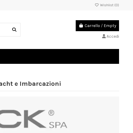
Wishlist (
0
)
Carrello
/
Empty
Accedi
Yacht e Imbarcazioni