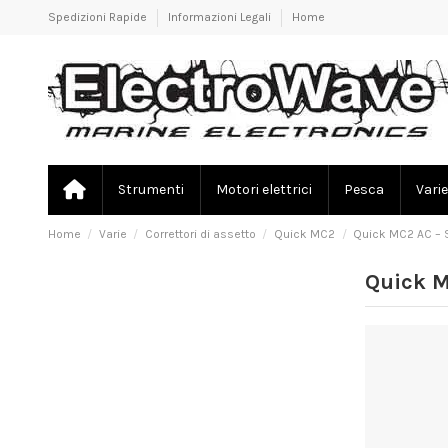
Spedizioni Rapide
Informazioni Legali
Home
Strumenti
Motori elettrici
Pesca
Varie
Home
Varie
Correttori di assetto
Quick MC2
Quick MC2 AC – S
Quick M