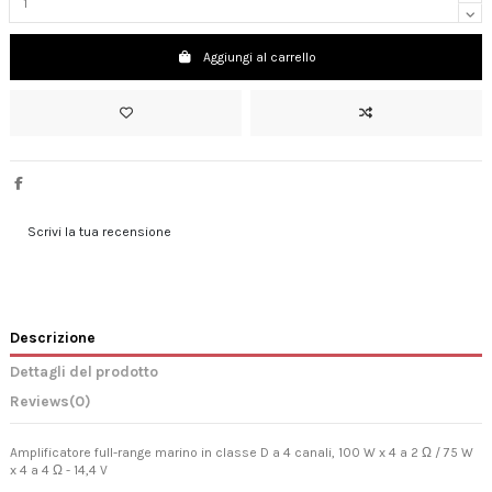
Aggiungi al carrello
Scrivi la tua recensione
Descrizione
Dettagli del prodotto
Reviews
(0)
Amplificatore full-range marino in classe D a 4 canali, 100 W x 4 a 2 Ω / 75 W
x 4 a 4 Ω - 14,4 V