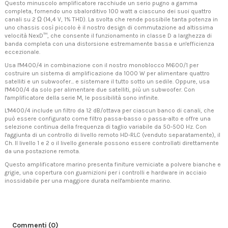
Questo minuscolo amplificatore racchiude un serio pugno a gamma
completa, fornendo uno sbalorditivo 100 watt a ciascuno dei suoi quattro
canali su 2 Ω (14,4 V, 1% THD). La svolta che rende possibile tanta potenza in
uno chassis così piccolo è il nostro design di commutazione ad altissima
velocità NexD™, che consente il funzionamento in classe D a larghezza di
banda completa con una distorsione estremamente bassa e un'efficienza
eccezionale.
Usa l'M400/4 in combinazione con il nostro monoblocco M600/1 per
costruire un sistema di amplificazione da 1000 W per alimentare quattro
satelliti e un subwoofer... e sistemare il tutto sotto un sedile. Oppure, usa
l'M400/4 da solo per alimentare due satelliti, più un subwoofer. Con
l'amplificatore della serie M, le possibilità sono infinite.
L'M400/4 include un filtro da 12 dB/ottava per ciascun banco di canali, che
può essere configurato come filtro passa-basso o passa-alto e offre una
selezione continua della frequenza di taglio variabile da 50-500 Hz. Con
l'aggiunta di un controllo di livello remoto HD-RLC (venduto separatamente), il
Ch. Il livello 1 e 2 o il livello generale possono essere controllati direttamente
da una postazione remota.
Questo amplificatore marino presenta finiture verniciate a polvere bianche e
grigie, una copertura con guarnizioni per i controlli e hardware in acciaio
inossidabile per una maggiore durata nell'ambiente marino.
Commenti (0)