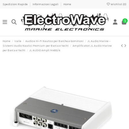
Spedizioni Rapide
Informazioni Legali
Home
Wishlist (
0
)
0
Home
Varie
Audio e Hi-Fi Nautico per Barche e Gommoni
JL Audio Marine –
Sistemi Audio Nautici Premium per Barca e Yacht
Amplificatori JL Audio Marine
per Barca e Yacht
JL AUDIO Ampli M400/4