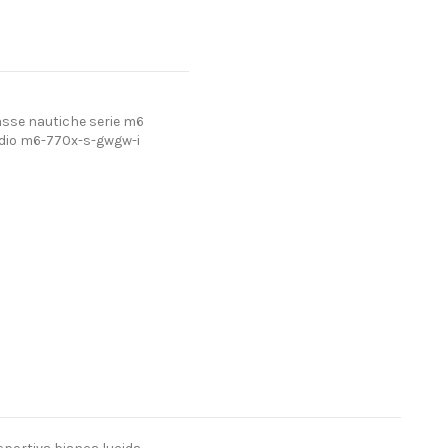
sse nautiche serie m6
udio m6-770x-s-gwgw-i