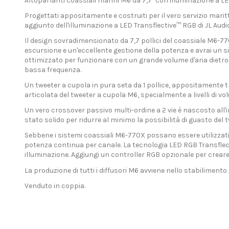
Altoparlanti coassiali marini M6 da 7,7" con illuminazione a LE
Progettati appositamente e costruiti per il vero servizio marit
aggiunto dell'illuminazione a LED Transflective™ RGB di JL Audio
Il design sovradimensionato da 7,7 pollici del coassiale M6-7
escursione e un'eccellente gestione della potenza e avrai un s
ottimizzato per funzionare con un grande volume d'aria dietro
bassa frequenza.
Un tweeter a cupola in pura seta da 1 pollice, appositamente tr
articolata del tweeter a cupola M6, specialmente a livelli di vol
Un vero crossover passivo multi-ordine a 2 vie è nascosto all'i
stato solido per ridurre al minimo la possibilità di guasto del t
Sebbene i sistemi coassiali M6-770X possano essere utilizzati 
potenza continua per canale. La tecnologia LED RGB Transflecti
illuminazione. Aggiungi un controller RGB opzionale per creare m
La produzione di tutti i diffusori M6 avviene nello stabilimento
Venduto in coppia.