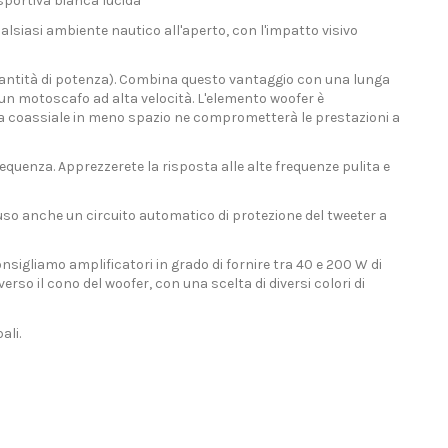
 sportiva bianca lucida
alsiasi ambiente nautico all'aperto, con l'impatto visivo
quantità di potenza). Combina questo vantaggio con una lunga
 un motoscafo ad alta velocità. L'elemento woofer è
ema coassiale in meno spazio ne comprometterà le prestazioni a
equenza. Apprezzerete la risposta alle alte frequenze pulita e
cluso anche un circuito automatico di protezione del tweeter a
sigliamo amplificatori in grado di fornire tra 40 e 200 W di
so il cono del woofer, con una scelta di diversi colori di
ali.