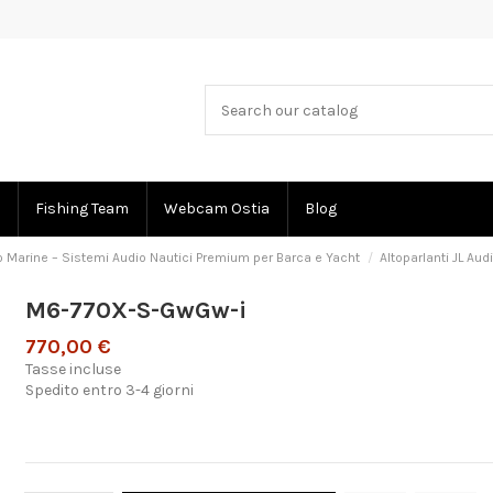
Fishing Team
Webcam Ostia
Blog
o Marine – Sistemi Audio Nautici Premium per Barca e Yacht
Altoparlanti JL Au
M6-770X-S-GwGw-i
770,00 €
Tasse incluse
Spedito entro 3-4 giorni