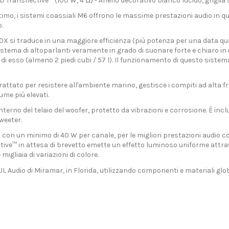
D Transflective™ (100 W, 4 Ω) - Anello decorativo bianco lucido, griglia
timo, i sistemi coassiali M6 offrono le massime prestazioni audio in qu
.
70X si traduce in una maggiore efficienza (più potenza per una data 
istema di altoparlanti veramente in grado di suonare forte e chiaro in
 di esso (almeno 2 piedi cubi / 57 l). Il funzionamento di questo sist
attato per resistere all'ambiente marino, gestisce i compiti ad alta fr
ume più elevati.
nterno del telaio del woofer, protetto da vibrazioni e corrosione. È in
weeter.
con un minimo di 40 W per canale, per le migliori prestazioni audio con
ve™ in attesa di brevetto emette un effetto luminoso uniforme attraver
igliaia di variazioni di colore.
 JL Audio di Miramar, in Florida, utilizzando componenti e materiali glob