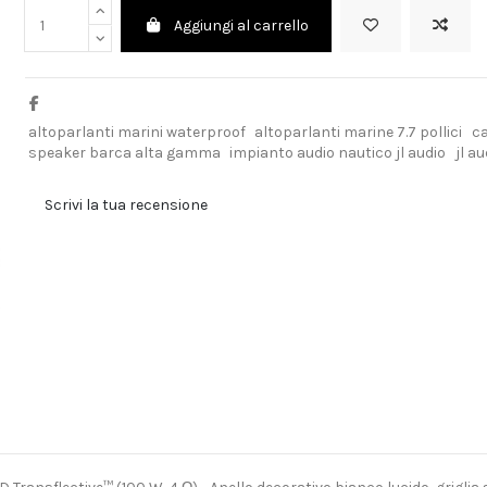
Aggiungi al carrello
altoparlanti marini waterproof
altoparlanti marine 7.7 pollici
ca
speaker barca alta gamma
impianto audio nautico jl audio
jl a
Scrivi la tua recensione