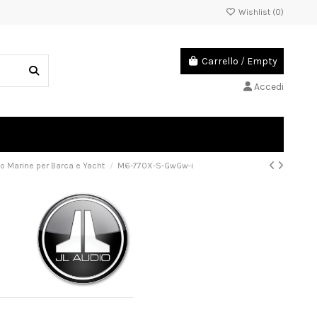
Wishlist (
0
)
Carrello
/
Empty
Accedi
dio Marine per Barca e Yacht
M6-770X-S-GwGw-i