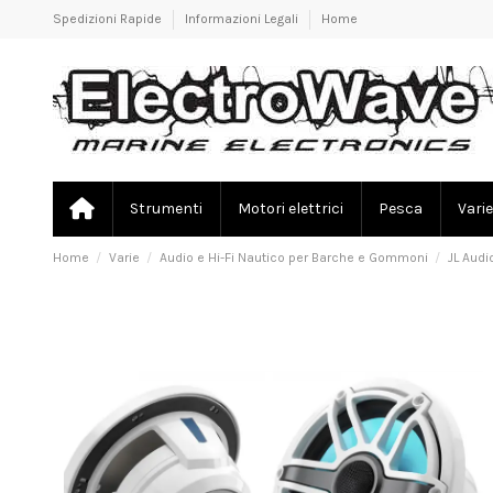
Spedizioni Rapide
Informazioni Legali
Home
Strumenti
Motori elettrici
Pesca
Varie
Home
Varie
Audio e Hi-Fi Nautico per Barche e Gommoni
JL Audi