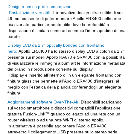
Design a basso profilo con opzioni
d’installazione
versatili
:
L’innovativo design ultra-sottile di soli
49 mm consente di poter montare Apollo ERX400 nelle aree
più svariate, particolarmente utile dove la profondità a
disposizione è limitata come ad esempio l’intercapedine di una
parete.
Display LCD da 2.7” optically bonded con frontalino
nero:
Apollo ERX400 ha lo stesso display LCD a colori da 2,7”
presente sui modelli Apollo RA670 e SRX400 con la possibilità
di visualizzare le immagini album art le informazione metadata
del brano in riproduzione corrente sul
display
.
Il display è inserito all’interno di in un elegante frontalino con
finitura glass che permette all’Apollo ERX400 d’integrarsi al
meglio con l’estetica della plancia conferendogli un elegante
finitura.
Aggiornamenti software Over-The-Air:
Disponibili scaricando
sul vostro smartphone o dispositivi compatibili l’applicazione
gratuita Fusion-Link™ quando collegato ad una rete con un
router wireless o ad una rete Wi-Fi di stereo Apollo.
In alternativa è possibile aggiornare l’Apollo ERX400
attraverso il collegamento USB presente sullo stereo serie