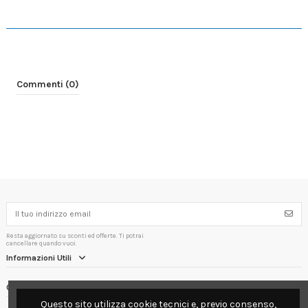
Commenti (0)
Resta aggiornato su sconti ed offerte. Ti potrai
cancellare quando vuoi.
Informazioni Utili
Contact us
Questo sito utilizza cookie tecnici e, previo consenso,