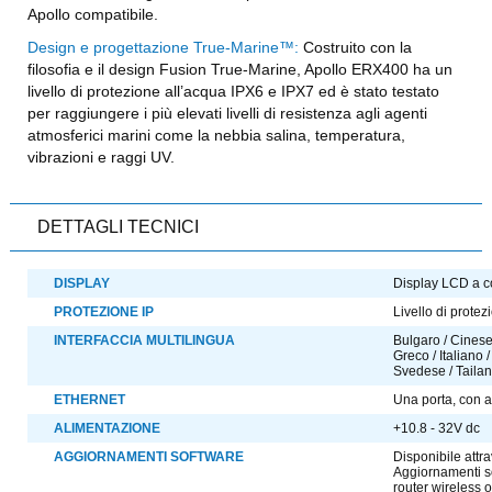
Apollo compatibile.
Design e progettazione True-Marine™:
Costruito con la
filosofia e il design Fusion True-Marine, Apollo ERX400 ha un
livello di protezione all’acqua IPX6 e IPX7 ed è stato testato
per raggiungere i più elevati livelli di resistenza agli agenti
atmosferici marini come la nebbia salina, temperatura,
vibrazioni e raggi UV.
DETTAGLI TECNICI
DISPLAY
Display LCD a co
PROTEZIONE IP
Livello di prote
INTERFACCIA MULTILINGUA
Bulgaro / Cinese
Greco / Italiano
Svedese / Taila
ETHERNET
Una porta, con 
ALIMENTAZIONE
+10.8 - 32V dc
AGGIORNAMENTI SOFTWARE
Disponibile attr
Aggiornamenti s
router wireless 