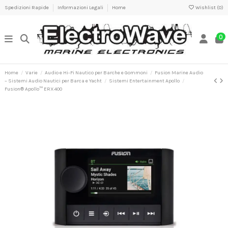
Spedizioni Rapide
Informazioni Legali
Home
Wishlist (
0
)
0
Home
Varie
Audio e Hi-Fi Nautico per Barche e Gommoni
Fusion Marine Audio
– Sistemi Audio Nautici per Barca e Yacht
Sistemi Entertainment Apollo
Fusion® Apollo™ ERX400