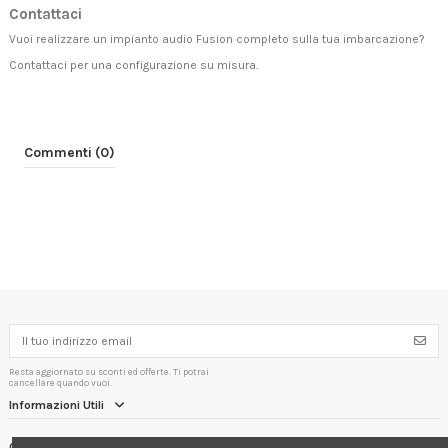
Contattaci
Vuoi realizzare un impianto audio Fusion completo sulla tua imbarcazione?
Contattaci
per una configurazione su misura.
Commenti (0)
Resta aggiornato su sconti ed offerte. Ti potrai
cancellare quando vuoi.
Informazioni Utili
Contact us