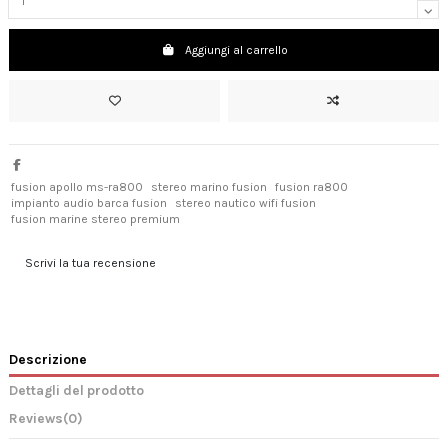
Aggiungi al carrello
fusion apollo ms-ra800
stereo marino fusion
fusion ra800
impianto audio barca fusion
stereo nautico wifi fusion
fusion marine stereo premium
Scrivi la tua recensione
Descrizione
Dettagli del prodotto
Reviews
(0)