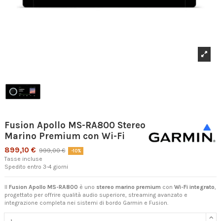
Fusion Apollo MS-RA800 Stereo
Marino Premium con Wi-Fi
899,10 €
999,00 €
-10%
Tasse incluse
Spedito entro 3-4 giorni
Il
Fusion Apollo MS-RA800
è uno
stereo marino premium
con
Wi-Fi integrato
,
progettato per offrire qualità audio superiore, streaming avanzato e
integrazione completa nei sistemi di bordo Garmin e Fusion.