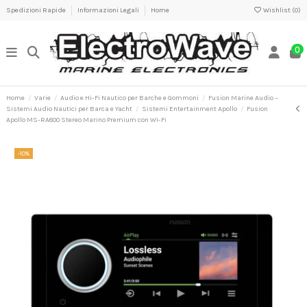
Spedizioni Rapide
Informazioni Legali
Home
Wishlist (
0
)
0
Home
Varie
Audio e Hi-Fi Nautico per Barche e Gommoni
Fusion Marine Audio –
Sistemi Audio Nautici per Barca e Yacht
Sistemi Entertainment Apollo
Fusion
Apollo MS-RA800 Stereo Marino Premium con Wi-Fi
-10%