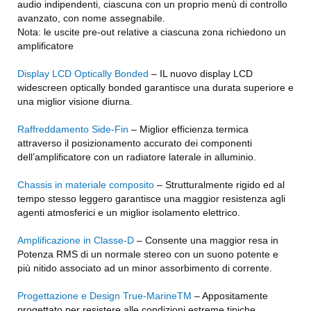
audio indipendenti, ciascuna con un proprio menù di controllo
avanzato, con nome assegnabile.
Nota: le uscite pre-out relative a ciascuna zona richiedono un
amplificatore
Display LCD Optically Bonded
– IL nuovo display LCD
widescreen optically bonded garantisce una durata superiore e
una miglior visione diurna.
Raffreddamento Side-Fin
– Miglior efficienza termica
attraverso il posizionamento accurato dei componenti
dell’amplificatore con un radiatore laterale in alluminio.
Chassis in materiale composito
– Strutturalmente rigido ed al
tempo stesso leggero garantisce una maggior resistenza agli
agenti atmosferici e un miglior isolamento elettrico.
Amplificazione in Classe-D
– Consente una maggior resa in
Potenza RMS di un normale stereo con un suono potente e
più nitido associato ad un minor assorbimento di corrente.
Progettazione e Design True-MarineTM
– Appositamente
progettato per resistere alle condizioni estreme tipiche