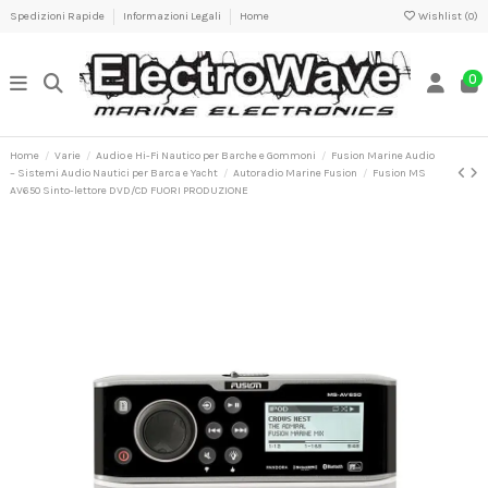
Spedizioni Rapide
Informazioni Legali
Home
Wishlist (
0
)
0
Home
Varie
Audio e Hi-Fi Nautico per Barche e Gommoni
Fusion Marine Audio
– Sistemi Audio Nautici per Barca e Yacht
Autoradio Marine Fusion
Fusion MS
AV650 Sinto-lettore DVD/CD FUORI PRODUZIONE