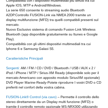
Compatibilità con i dispositivi multimediali più diffusi tra cui
Apple IOS, MTP e Android/Windows.
La serie 650 consente lo streaming audio Bluetooth
A2DP.Controllo FUSION-Link via NMEA 2000 tramite un
display multifunzione (MFD) tra quelli compatibili presenti sul
mercato.
Nuovo Esclusivo sistema di comando Fusion-Link Wireless
Bluetooth (app disponibile gratuitamente su Itunes e Google
Play).
Compatibilità con gli ultimi dispositivi multimediali tra cui
Iphone 6 e Samsung Galaxi S5.
Caratteristiche Principali
Sorgenti:
AM / FM / CD / DVD / Bluetooth / USB / AUX x 2 /
iPod / iPhone / MTP / Sirius-XM Ready (disponibile solo per il
mercato Americano con apposito modulo SiriusXM opzionale)
DVD Player Marine-Ready-Potete riprodurre I vostri DVD o CD
preferiti nel confort della vostra cabina.
FUSION-Link® Control (via cavo)
– Permette il controllo dello
stereo direttamente da un Display multi funzione (MFD) o
tramite il controllo remoto opzionale MS-NRX300 utilizzando