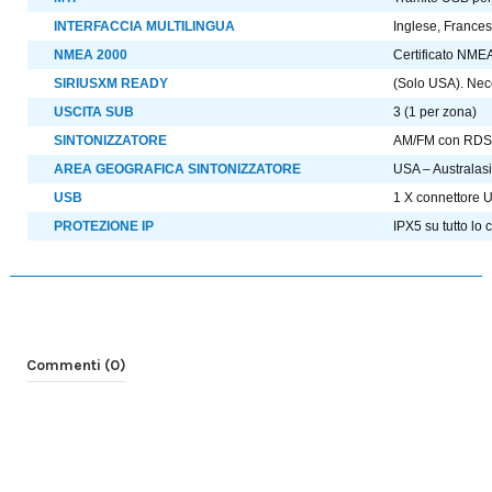
INTERFACCIA MULTILINGUA
Inglese, Frances
NMEA 2000
Certificato NME
SIRIUSXM READY
(Solo USA). Nece
USCITA SUB
3 (1 per zona)
SINTONIZZATORE
AM/FM con RDS 
AREA GEOGRAFICA SINTONIZZATORE
USA – Australas
USB
1 X connettore 
PROTEZIONE IP
IPX5 su tutto lo 
Commenti (0)