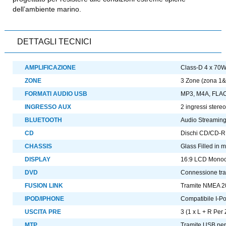
dell’ambiente marino.
DETTAGLI TECNICI
AMPLIFICAZIONE
Class-D 4 x 70W
ZONE
3 Zone (zona 1&
FORMATI AUDIO USB
MP3, M4A, FLA
INGRESSO AUX
2 ingressi ster
BLUETOOTH
Audio Streaming
CD
Dischi CD/CD-R 
CHASSIS
Glass Filled in 
DISPLAY
16:9 LCD Monoc
DVD
Connessione tra
FUSION LINK
Tramite NMEA 20
IPOD/IPHONE
Compatibile I-P
USCITA PRE
3 (1 x L + R Per
MTP
Tramite USB per 