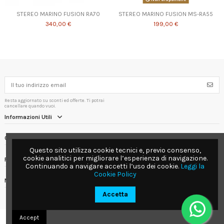
STEREO MARINO FUSION RA70
STEREO MARINO FUSION MS-RA55
340,00 €
199,00 €
Resta aggiornato su sconti ed offerte. Ti potrai
cancellare quando vuoi.
Informazioni Utili
Contact us
Questo sito utilizza cookie tecnici e, previo consenso,
cookie analitici per migliorare l’esperienza di navigazione.
Follow us
Continuando a navigare accetti l’uso dei cookie.
Leggi la
Cookie Policy
Newsletter
Accetta
Accept