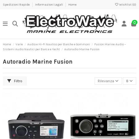
Spedizioni Rapide
Informazioni Legali
Home
Wishlist (
0
)
0
Home
Varie
Audio e Hi-Fi Nautico per Barche e Gommoni
Fusion Marine Audio –
Sistemi Audio Nautici per Barca e Yacht
Autoradio Marine Fusion
Autoradio Marine Fusion
Filtro
Rilevanza
8