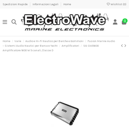
Spedizioni Rapide
Informazioni Legali
Home
Wishlist (
0
)
0
Home
Varie
Audio e Hi-Fi Nautico per Barche e Gommoni
Fusion Marine Audio
– Sistemi Audio Nautici per Barca e Yacht
Amplificatori
SG-DA51600
Amplificatore 1600 W 5 canali, Classe D