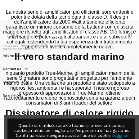
La nostra serie di amplificatori più efficienti, sorprendenti e
potenti è dotata della tecnologia di classe D.
Il design
dell'amplificatore da 2000 Watt altamente efficiente
garantisce un minore consumo della batteria con un'uscita
maggiore rispetto agli amplificatori di classe AB.
Ciò fornisce
una maggiore potenza agli altoparlanti e / o ai subwoofer
collegati, estendendo la tua esperienza di intrattenimento
Resta aggiornato su sconti ed offerte. Ti potrai
audio a un livello completamente nuovo.
cancellare quando vuoi.
Il vero standard marino
Informazioni Utili
Contact us
In quanto prodotto True-Marine, gli amplificatori marini della
serie Signature sono progettati e progettati per l'ambiente
Follow us
marino ostile.
Una volta che un prodotto è stato sottoposto a
rigorosi test ambientali e ha superato il nostro rigoroso
processo di approvazione True-Marine, ottiene
Newsletter
l'accreditamento e viene riconosciuto con una garanzia per i
consumatori di 3 anni leader del settore.
Dissipatore di calore rigido
in lega di alluminio
Questo sito utilizza cookie tecnici e, previo consenso,
cookie analitici per migliorare l’esperienza di navigazione.
Continuando a navigare accetti l’uso dei cookie.
Leggi la
Fornendo una maggiore efficienza senza compromettere il