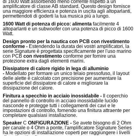
di 1600 Watt assorbendo meno corrente rispetto a un
amplificatore di classe AB standard.
Questo design fornisce
una maggiore efficienza e potenza in uscita agli altoparlanti,
permettendoti di goderti la tua musica più a lungo.
1600 Watt di potenza di picco: alimenta
facilmente 4
altoparlanti e un subwoofer con una potenza di picco di 1600
Watt.
Design pronto per la nautica con PCB con rivestimento
conforme -
Estendendo la durata dei vostri amplificatori, la
serie Signature è progettata specificamente per l'uso marino
con PCB
con rivestimento
conforme per fornire una
protezione extra dagli elementi marini.
Dissipatore di calore rigido in lega di alluminio
-
Modellato per formare un unico telaio pressofuso, il layout
delle alette è calcolato con precisione per aumentare la
superficie del dissipatore di calore e migliorare la
dissipazione del calore.
Finitura a specchio in acciaio inossidabile -
Il coperchio
del pannello di controllo in acciaio inossidabile lucido
nasconde e protegge tutti i collegamenti dei cavi e le
impostazioni di controllo, fornendo una finitura attraente per
completare qualsiasi installazione.
Speaker
C
ONFIGURAZIONE -
Se avete bisogno di 2 Ohm
per canale o 4 Ohm a ponte, l'amplificatore Signature Series
ha le opzioni di installazione coperti per raggiungere i livelli