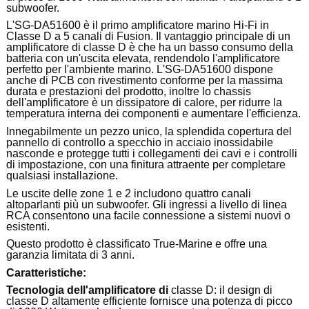
subwoofer.
L'SG-DA51600 è il primo amplificatore marino Hi-Fi in
Classe D a 5 canali di Fusion.
Il vantaggio principale di un
amplificatore di classe D è che ha un basso consumo della
batteria con un'uscita elevata, rendendolo l'amplificatore
perfetto per l'ambiente marino.
L'SG-DA51600 dispone
anche di PCB con rivestimento conforme per la massima
durata e prestazioni del prodotto, inoltre lo chassis
dell'amplificatore è un dissipatore di calore, per ridurre la
temperatura interna dei componenti e aumentare l'efficienza.
Innegabilmente un pezzo unico, la splendida copertura del
pannello di controllo a specchio in acciaio inossidabile
nasconde e protegge tutti i collegamenti dei cavi e i controlli
di impostazione, con una finitura attraente per completare
qualsiasi installazione.
Le uscite delle zone 1 e 2 includono quattro canali
altoparlanti più un subwoofer.
Gli ingressi a livello di linea
RCA consentono una facile connessione a sistemi nuovi o
esistenti.
Questo prodotto è classificato True-Marine e offre una
garanzia limitata di 3 anni.
Caratteristiche:
Tecnologia dell'amplificatore di
classe D: il design di
classe D altamente efficiente fornisce una potenza di picco