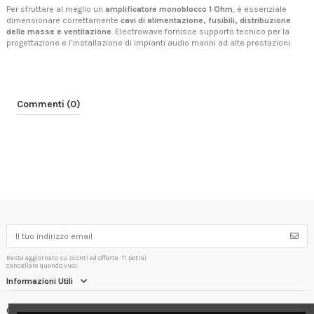
Per sfruttare al meglio un
amplificatore monoblocco 1 Ohm
, è essenziale
dimensionare correttamente
cavi di alimentazione, fusibili, distribuzione
delle masse e ventilazione
. Electrowave fornisce supporto tecnico per la
progettazione e l’installazione di impianti audio marini ad alte prestazioni.
Commenti (0)
Resta aggiornato su sconti ed offerte. Ti potrai
cancellare quando vuoi.
Informazioni Utili
Contact us