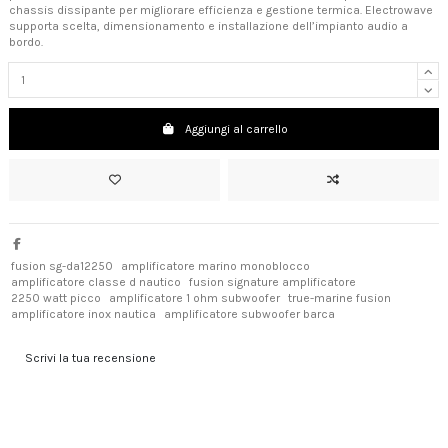
chassis dissipante per migliorare efficienza e gestione termica. Electrowave
supporta scelta, dimensionamento e installazione dell’impianto audio a
bordo.
Aggiungi al carrello
fusion sg-da12250
amplificatore marino monoblocco
amplificatore classe d nautico
fusion signature amplificatore
2250 watt picco
amplificatore 1 ohm subwoofer
true-marine fusion
amplificatore inox nautica
amplificatore subwoofer barca
Scrivi la tua recensione