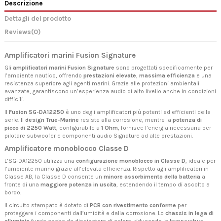
Descrizione
Dettagli del prodotto
Reviews
(0)
Amplificatori marini Fusion Signature
Gli
amplificatori marini Fusion Signature
sono progettati specificamente per
l’ambiente nautico, offrendo
prestazioni elevate
,
massima efficienza
e una
resistenza superiore agli agenti marini. Grazie alle protezioni ambientali
avanzate, garantiscono un’esperienza audio di alto livello anche in condizioni
difficili.
Il
Fusion SG-DA12250
è uno degli amplificatori più potenti ed efficienti della
serie. Il
design True-Marine
resiste alla corrosione, mentre la
potenza di
picco di 2250 Watt
, configurabile a
1 Ohm
, fornisce l’energia necessaria per
pilotare subwoofer e componenti audio Signature ad alte prestazioni.
Amplificatore monoblocco Classe D
L’SG-DA12250 utilizza una
configurazione monoblocco in Classe D
, ideale per
l’ambiente marino grazie all’elevata efficienza. Rispetto agli amplificatori in
Classe AB, la Classe D consente un
minore assorbimento della batteria
a
fronte di una
maggiore potenza in uscita
, estendendo il tempo di ascolto a
bordo.
Il circuito stampato è dotato di
PCB con rivestimento conforme
per
proteggere i componenti dall’umidità e dalla corrosione. Lo
chassis in lega di