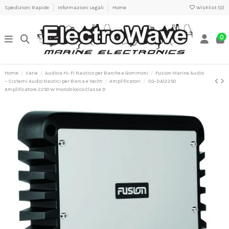
Spedizioni Rapide
Informazioni Legali
Home
Wishlist (
0
)
0
Home
Varie
Audio e Hi-Fi Nautico per Barche e Gommoni
Fusion Marine Audio
– Sistemi Audio Nautici per Barca e Yacht
Amplificatori
SG-DA12250
Amplificatore 2250 W monoblocco Classe D