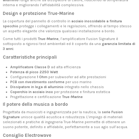
alluminio
funge anche da dissipatore di calore, riducendo la temperatura
interna e migliorando l’affidabilità complessiva.
Design e protezione True-Marine
La copertura del pannello di controllo in
acciaio inossidabile a finitura
specchio
protegge i collegamenti e le regolazioni, offrendo al tempo stesso
un aspetto elegante che valorizza qualsiasi installazione a bordo.
Come tutti i prodotti
True-Marine
, l’amplificatore Fusion Signature è
sottoposto a rigorosi test ambientali ed è coperto da una
garanzia limitata di
3 anni
.
Caratteristiche principali
Amplificatore Classe D
ad alta efficienza
Potenza di picco 2250 Watt
Configurazione
1 Ohm
per subwoofer ad alte prestazioni
PCB con rivestimento conforme
per uso marino
Dissipatore in lega di alluminio
integrato nello chassis
Coperchio in acciaio inox
per protezione e finitura estetica
Progettazione e certificazione
True-Marine
Il potere della musica a bordo
Progettata da musicisti e ingegnerizzata per la nautica, la
serie Fusion
Signature
unisce qualità acustica e robustezza. L’impiego di materiali
selezionati e pratiche di ingegneria True-Marine permette di ottenere un
suono potente, definito e affidabile, perfettamente a suo agio sull’acqua.
Consiglio Electrowave