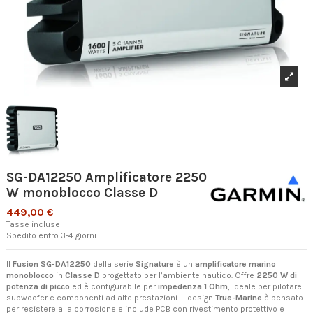
SG-DA12250 Amplificatore 2250
W monoblocco Classe D
449,00 €
Tasse incluse
Spedito entro 3-4 giorni
Il
Fusion SG-DA12250
della serie
Signature
è un
amplificatore marino
monoblocco
in
Classe D
progettato per l’ambiente nautico. Offre
2250 W di
potenza di picco
ed è configurabile per
impedenza 1 Ohm
, ideale per pilotare
subwoofer e componenti ad alte prestazioni. Il design
True-Marine
è pensato
per resistere alla corrosione e include PCB con rivestimento protettivo e