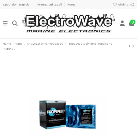
Spedizioni Rapide
Informazioni Legali
Home
Wishlist (
0
)
0
Home
Varie
Antivegetativa Propspeed
Propspeed Salviette Propclean e
Propprep