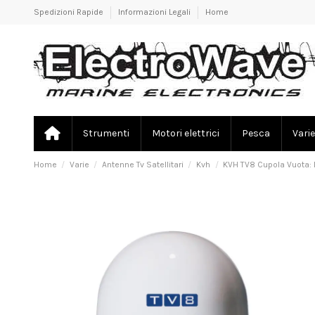
Spedizioni Rapide
Informazioni Legali
Home
Strumenti
Motori elettrici
Pesca
Varie
Home
Varie
Antenne Tv Satellitari
Kvh
KVH TV8 Cupola Vuota: 