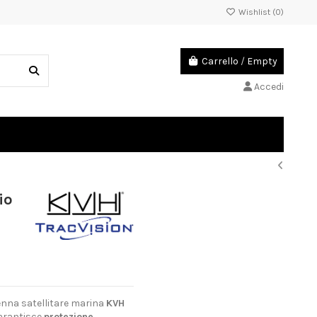
Wishlist (
0
)
Carrello
/
Empty
Accedi
io
nna satellitare marina
KVH
garantisce
protezione