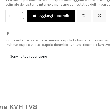
ottimale
del sistema interno e ripristino dell’estetica dell’imbarca
Aggiungi al carrello
dome antenna satellitare marina
cupola tv barca
accessori ant
kvh tv8 cupola vuota
cupola ricambio kvh tv8
ricambio kvh tv8
Scrivi la tua recensione
nna KVH TV8