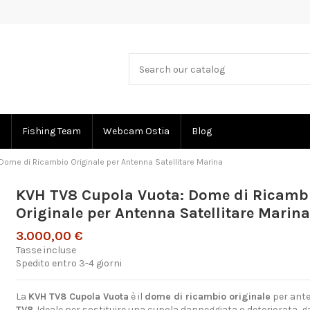
Fishing Team
Webcam Ostia
Blog
Dome di Ricambio Originale per Antenna Satellitare Marina
KVH TV8 Cupola Vuota: Dome di Ricamb
Originale per Antenna Satellitare Marina
3.000,00 €
Tasse incluse
Spedito entro 3-4 giorni
La
KVH TV8 Cupola Vuota
è il
dome di ricambio originale
per ante
TV8
. Ideale per sostituire una cupola danneggiata o deteriorata, 