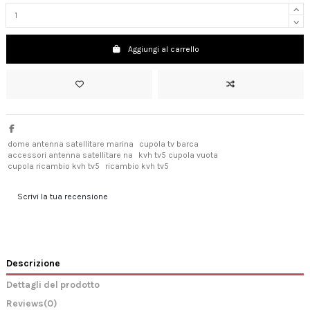
Aggiungi al carrello
dome antenna satellitare marina
cupola tv barca
accessori antenna satellitare na
kvh tv5 cupola vuota
cupola ricambio kvh tv5
ricambio kvh tv5
Scrivi la tua recensione
Descrizione
Dettagli del prodotto
Reviews
(0)