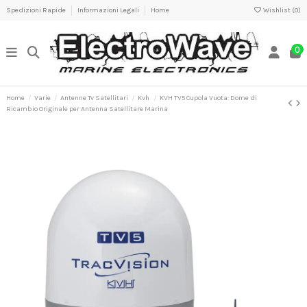
Spedizioni Rapide
Informazioni Legali
Home
Wishlist (
0
)
0
Home
Varie
Antenne Tv Satellitari
Kvh
KVH TV5 Cupola Vuota: Dome di
Ricambio Originale per Antenna Satellitare Marina