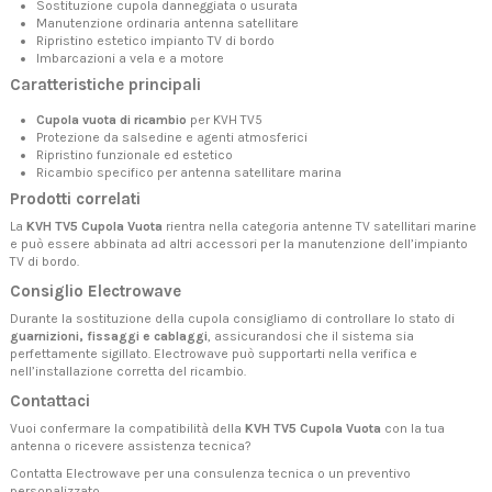
Sostituzione cupola danneggiata o usurata
Manutenzione ordinaria antenna satellitare
Ripristino estetico impianto TV di bordo
Imbarcazioni a vela e a motore
Caratteristiche principali
Cupola vuota di ricambio
per KVH TV5
Protezione da salsedine e agenti atmosferici
Ripristino funzionale ed estetico
Ricambio specifico per antenna satellitare marina
Prodotti correlati
La
KVH TV5 Cupola Vuota
rientra nella categoria
antenne TV satellitari marine
e può essere abbinata ad altri accessori per la manutenzione dell’impianto
TV di bordo.
Consiglio Electrowave
Durante la sostituzione della cupola consigliamo di controllare lo stato di
guarnizioni, fissaggi e cablaggi
, assicurandosi che il sistema sia
perfettamente sigillato. Electrowave può supportarti nella verifica e
nell’installazione corretta del ricambio.
Contattaci
Vuoi confermare la compatibilità della
KVH TV5 Cupola Vuota
con la tua
antenna o ricevere assistenza tecnica?
Contatta Electrowave
per una consulenza tecnica o un preventivo
personalizzato.