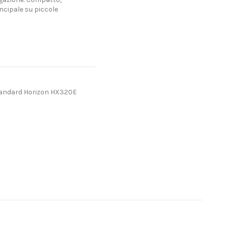
incipale su piccole
andard Horizon HX320E