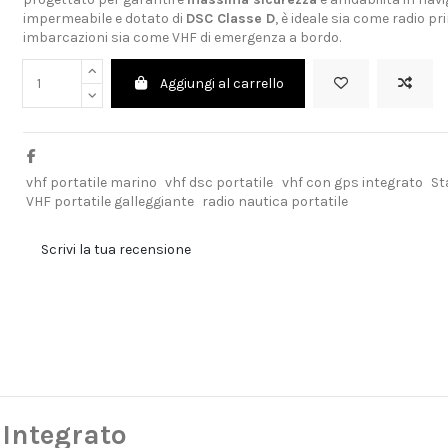
impermeabile e dotato di
DSC Classe D
, è ideale sia come radio pr
imbarcazioni sia come VHF di emergenza a bordo.
Aggiungi al carrello
vhf portatile marino
vhf dsc portatile
vhf con gps integrato
St
VHF portatile galleggiante
radio nautica portatile
Scrivi la tua recensione
 Integrato