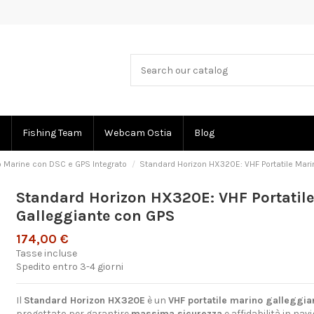
Fishing Team
Webcam Ostia
Blog
o Marine con DSC e GPS Integrato
Standard Horizon HX320E: VHF Portatile Mari
Standard Horizon HX320E: VHF Portatil
Galleggiante con GPS
174,00 €
Tasse incluse
Spedito entro 3-4 giorni
Il
Standard Horizon HX320E
è un
VHF portatile marino galleggia
progettato per garantire
massima sicurezza
e affidabilità in na