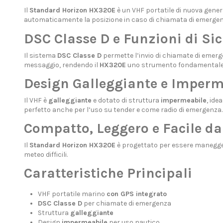
Il
Standard Horizon HX320E
è un VHF portatile di nuova gener
automaticamente la posizione in caso di chiamata di emergenz
DSC Classe D e Funzioni di Si
Il sistema
DSC Classe D
permette l’invio di chiamate di emerg
messaggio, rendendo il
HX320E
uno strumento fondamentale p
Design Galleggiante e Imperm
Il VHF è
galleggiante
e dotato di struttura
impermeabile
, ide
perfetto anche per l’uso su tender e come radio di emergenza.
Compatto, Leggero e Facile da
Il
Standard Horizon HX320E
è progettato per essere maneggevo
meteo difficili.
Caratteristiche Principali
VHF portatile marino
con GPS integrato
DSC Classe D
per chiamate di emergenza
Struttura
galleggiante
Design
impermeabile
per uso nautico