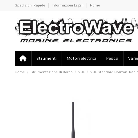
Spedizioni Rapide
Informazioni Legali
Home
Strumenti
Motori elettrici
Pesca
Varie
Home
Strumentazione di Bordo
VHF
VHF Standard Horizon: Radi