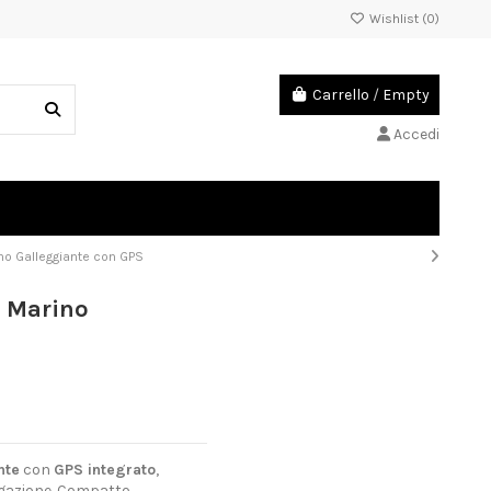
Wishlist (
0
)
Carrello
/
Empty
Accedi
no Galleggiante con GPS
e Marino
nte
con
GPS integrato
,
vigazione. Compatto,