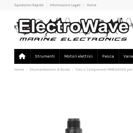
Spedizioni Rapide
Informazioni Legali
Home
Strumenti
Motori elettrici
Pesca
Varie
Home
Strumentazione di Bordo
Cavi e Componenti NMEA2000 per 