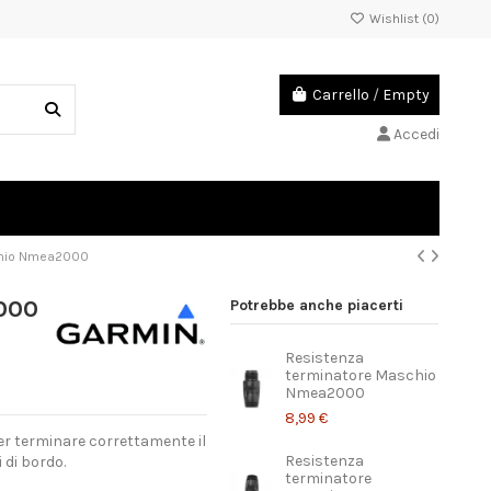
Wishlist (
0
)
Carrello
/
Empty
Accedi
chio Nmea2000
000
Potrebbe anche piacerti
Resistenza
terminatore Maschio
Nmea2000
8,99 €
r terminare correttamente il
Resistenza
 di bordo.
terminatore