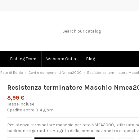
Fishing Team
Webcam Ostia
Blog
Rete di Bordo
Cavi e componenti Nmea2000
Resistenza terminatore Mas
Resistenza terminatore Maschio Nmea2
8,99 €
Tasse incluse
Spedito entro 3-4 giorni
Resistenza terminatore maschio per rete NMEA2000, utilizzata pe
backbone e garantire integrita della comunicazione tra dispositivi