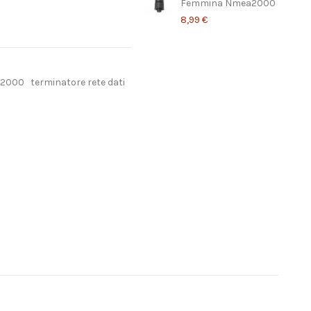
Femmina Nmea2000
8,99 €
A2000
terminatore rete dati