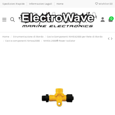
Spedizioni Rapide
Informazioni Legali
Home
Wishlist (
0
)
0
Home
Strumentazione di Bordo
Cavi e Componenti NMEA2000 per Rete di Bordo
Cavi e componenti Nmea2000
NMEA 2000® Power Isolator