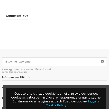
Commenti (0)
Resta aggiornato su sconti ed offerte. Ti potrai
cancellare quando vuoi.
Informazioni Utili
Contact us
Questo sito utilizza cookie tecnici e, previo consenso,
cookie analitici per migliorare l’esperienza di navigazione.
Follow us
Continuando a navigare accetti l’uso dei cookie.
Leggi la
Cookie Policy
Newsletter