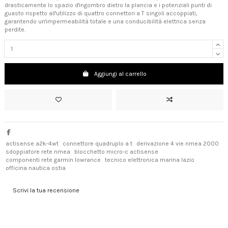
drasticamente lo spazio d'ingombro dietro la plancia e i potenziali punti di
guasto rispetto all'utilizzo di quattro connettori a T singoli accoppiati,
garantendo un'impermeabilità totale e una conducibilità elettrica senza
perdite.
Aggiungi al carrello
actisense a2k-4wt
connettore quadruplo a t
derivazione 4 vie nmea 2000
sdoppiatore rete nmea
blocchetto micro-c actisense
componenti rete garmin lowrance
tecnico elettronica marina lazio
officina nautica ostia
Scrivi la tua recensione