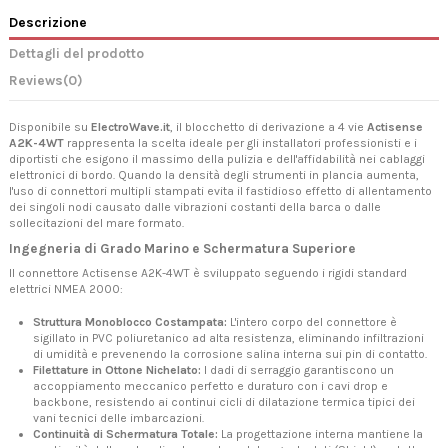
Descrizione
Dettagli del prodotto
Reviews
(0)
Disponibile su
ElectroWave.it
, il blocchetto di derivazione a 4 vie
Actisense
A2K-4WT
rappresenta la scelta ideale per gli installatori professionisti e i
diportisti che esigono il massimo della pulizia e dell'affidabilità nei cablaggi
elettronici di bordo. Quando la densità degli strumenti in plancia aumenta,
l'uso di connettori multipli stampati evita il fastidioso effetto di allentamento
dei singoli nodi causato dalle vibrazioni costanti della barca o dalle
sollecitazioni del mare formato.
Ingegneria di Grado Marino e Schermatura Superiore
Il connettore Actisense A2K-4WT è sviluppato seguendo i rigidi standard
elettrici NMEA 2000:
Struttura Monoblocco Costampata:
L'intero corpo del connettore è
sigillato in PVC poliuretanico ad alta resistenza, eliminando infiltrazioni
di umidità e prevenendo la corrosione salina interna sui pin di contatto.
Filettature in Ottone Nichelato:
I dadi di serraggio garantiscono un
accoppiamento meccanico perfetto e duraturo con i cavi drop e
backbone, resistendo ai continui cicli di dilatazione termica tipici dei
vani tecnici delle imbarcazioni.
Continuità di Schermatura Totale:
La progettazione interna mantiene la