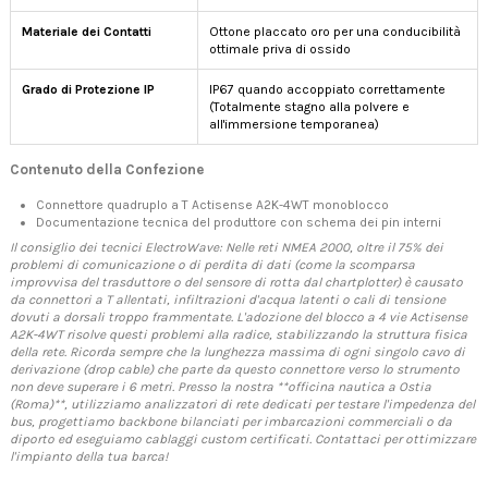
Materiale dei Contatti
Ottone placcato oro per una conducibilità
ottimale priva di ossido
Grado di Protezione IP
IP67 quando accoppiato correttamente
(Totalmente stagno alla polvere e
all'immersione temporanea)
Contenuto della Confezione
Connettore quadruplo a T Actisense A2K-4WT monoblocco
Documentazione tecnica del produttore con schema dei pin interni
Il consiglio dei tecnici ElectroWave: Nelle reti NMEA 2000, oltre il 75% dei
problemi di comunicazione o di perdita di dati (come la scomparsa
improvvisa del trasduttore o del sensore di rotta dal chartplotter) è causato
da connettori a T allentati, infiltrazioni d'acqua latenti o cali di tensione
dovuti a dorsali troppo frammentate. L'adozione del blocco a 4 vie Actisense
A2K-4WT risolve questi problemi alla radice, stabilizzando la struttura fisica
della rete. Ricorda sempre che la lunghezza massima di ogni singolo cavo di
derivazione (drop cable) che parte da questo connettore verso lo strumento
non deve superare i 6 metri. Presso la nostra **officina nautica a Ostia
(Roma)**, utilizziamo analizzatori di rete dedicati per testare l'impedenza del
bus, progettiamo backbone bilanciati per imbarcazioni commerciali o da
diporto ed eseguiamo cablaggi custom certificati. Contattaci per ottimizzare
l'impianto della tua barca!