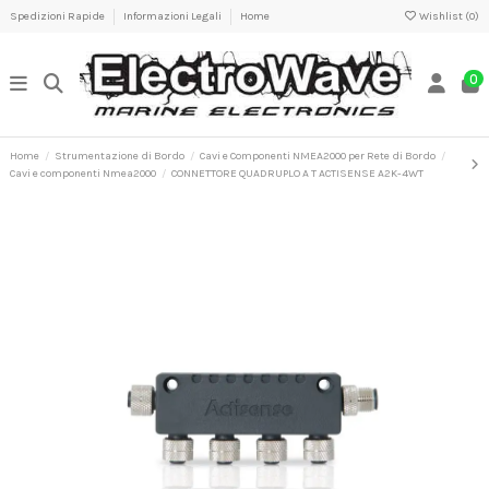
Spedizioni Rapide
Informazioni Legali
Home
Wishlist (
0
)
0
Home
Strumentazione di Bordo
Cavi e Componenti NMEA2000 per Rete di Bordo
Cavi e componenti Nmea2000
CONNETTORE QUADRUPLO A T ACTISENSE A2K-4WT