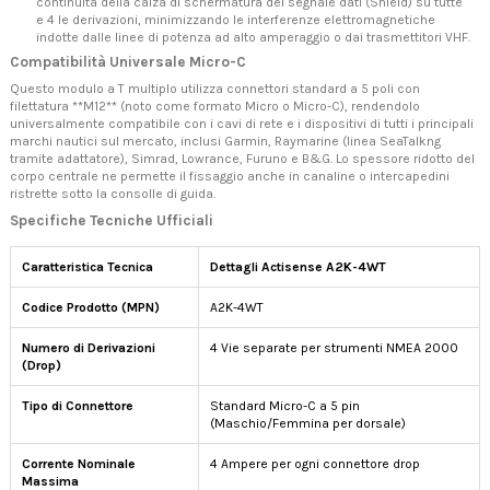
continuità della calza di schermatura del segnale dati (Shield) su tutte
e 4 le derivazioni, minimizzando le interferenze elettromagnetiche
indotte dalle linee di potenza ad alto amperaggio o dai trasmettitori VHF.
Compatibilità Universale Micro-C
Questo modulo a T multiplo utilizza connettori standard a 5 poli con
filettatura **M12** (noto come formato Micro o Micro-C), rendendolo
universalmente compatibile con i cavi di rete e i dispositivi di tutti i principali
marchi nautici sul mercato, inclusi Garmin, Raymarine (linea SeaTalkng
tramite adattatore), Simrad, Lowrance, Furuno e B&G. Lo spessore ridotto del
corpo centrale ne permette il fissaggio anche in canaline o intercapedini
ristrette sotto la consolle di guida.
Specifiche Tecniche Ufficiali
Caratteristica Tecnica
Dettagli Actisense A2K-4WT
Codice Prodotto (MPN)
A2K-4WT
Numero di Derivazioni
4 Vie separate per strumenti NMEA 2000
(Drop)
Tipo di Connettore
Standard Micro-C a 5 pin
(Maschio/Femmina per dorsale)
Corrente Nominale
4 Ampere per ogni connettore drop
Massima