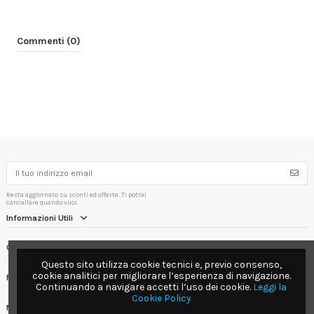
Commenti (0)
Resta aggiornato su sconti ed offerte. Ti potrai
cancellare quando vuoi.
Informazioni Utili
Contact us
Questo sito utilizza cookie tecnici e, previo consenso,
cookie analitici per migliorare l’esperienza di navigazione.
Follow us
Continuando a navigare accetti l’uso dei cookie.
Leggi la
Cookie Policy
Newsletter