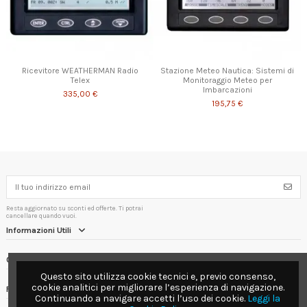
Ricevitore WEATHERMAN Radio
Stazione Meteo Nautica: Sistemi di
Telex
Monitoraggio Meteo per
Imbarcazioni
335,00 €
195,75 €
Resta aggiornato su sconti ed offerte. Ti potrai
cancellare quando vuoi.
Informazioni Utili
Contact us
Questo sito utilizza cookie tecnici e, previo consenso,
cookie analitici per migliorare l’esperienza di navigazione.
Follow us
Continuando a navigare accetti l’uso dei cookie.
Leggi la