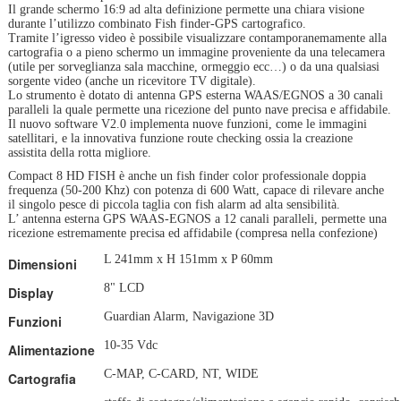
Il grande schermo 16:9 ad alta definizione permette una chiara visione
durante l’utilizzo combinato Fish finder-GPS cartografico.
Tramite l’igresso video è possibile visualizzare contamporanemamente alla
cartografia o a pieno schermo un immagine proveniente da una telecamera
(utile per sorveglianza sala macchine, ormeggio ecc…) o da una qualsiasi
sorgente video (anche un ricevitore TV digitale).
Lo strumento è dotato di antenna GPS esterna WAAS/EGNOS a 30 canali
paralleli la quale permette una ricezione del punto nave precisa e affidabile.
Il nuovo software V2.0 implementa nuove funzioni, come le immagini
satellitari, e la innovativa funzione route checking ossia la creazione
assistita della rotta migliore.
Compact 8 HD FISH è anche un fish finder color professionale doppia
frequenza (50-200 Khz) con potenza di 600 Watt, capace di rilevare anche
il singolo pesce di piccola taglia con fish alarm ad alta sensibilità.
L’ antenna esterna GPS WAAS-EGNOS a 12 canali paralleli, permette una
ricezione estremamente precisa ed affidabile (compresa nella confezione)
L 241mm x H 151mm x P 60mm
Dimensioni
8" LCD
Display
Guardian Alarm, Navigazione 3D
Funzioni
10-35 Vdc
Alimentazione
C-MAP, C-CARD, NT, WIDE
Cartografia