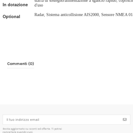
staffa di sostegno/alimentazione a sgancio rapido, copri
In dotazione
d'uso
Radar, Sistema anticollisione AIS2000, Sensore NMEA 01
Optional
Commenti (0)
Resta aggiornato su sconti ed offerte. Ti potrai
cancellare quando vuoi.