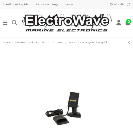
Spedizioni Rapide
Informazioni Legali
Home
Wishlist (
0
)
0
Home
Strumentazione di Bordo
Lorenz
Lorenz Base a sgancio rapido