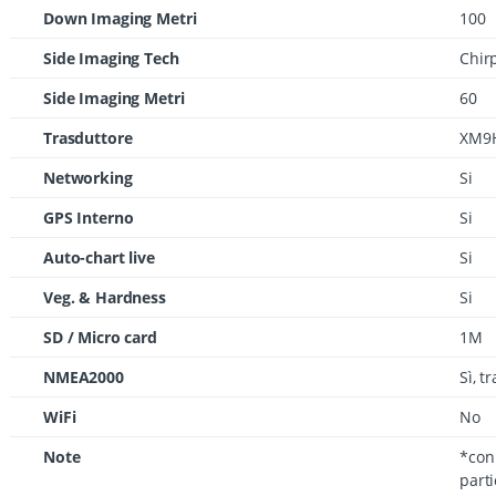
Down Imaging Metri
100
Side Imaging Tech
Chir
Side Imaging Metri
60
Trasduttore
XM9
Networking
Si
GPS Interno
Si
Auto-chart live
Si
Veg. & Hardness
Si
SD / Micro card
1M
NMEA2000
Sì, 
WiFi
No
Note
*con 
parti