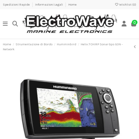
Spedizioni Rapide
Informazioni Legali
Home
Wishlist (
0
)
0
Home
Strumentazione di Bordo
Humminbird
Helix 7 CHIRP Sonar Gps G3N -
Network