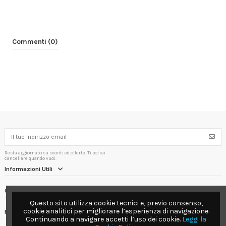
Commenti (0)
Resta aggiornato su sconti ed offerte. Ti potrai
cancellare quando vuoi.
Informazioni Utili
Contact us
Questo sito utilizza cookie tecnici e, previo consenso,
cookie analitici per migliorare l’esperienza di navigazione.
Follow us
Continuando a navigare accetti l’uso dei cookie.
Leggi la