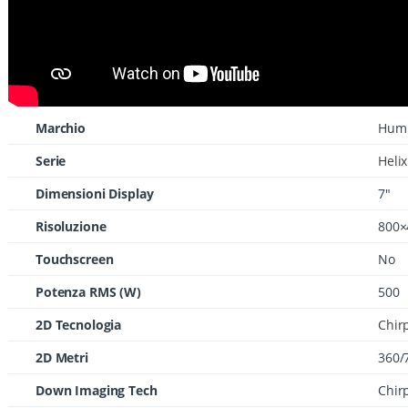
Marchio
Hum
Serie
Helix
Dimensioni Display
7"
Risoluzione
800×
Touchscreen
No
Potenza RMS (W)
500
2D Tecnologia
Chir
2D Metri
360/
Down Imaging Tech
Chir