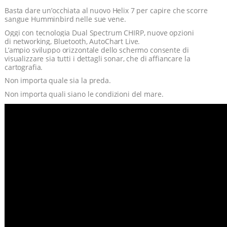
Basta dare un’occhiata al nuovo Helix 7
per capire che scorre
sangue Humminbird
nelle sue vene.
Oggi con tecnologia
Dual Spectrum CHIRP, nuove opzioni
di
networking, Bluetooth, AutoChart Live.
L’ampio sviluppo orizzontale dello schermo
consente di
visualizzare sia tutti i dettagli
sonar, che di affiancare la
cartografia.
Non
importa quale sia la preda.
Non importa
quali siano le condizioni del mare.