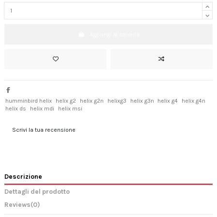
Aggiungi al carrello
humminbird helix
helix g2
helix g2n
helixg3
helix g3n
helix g4
helix g4n
helix ds
helix mdi
helix msi
Scrivi la tua recensione
Descrizione
Dettagli del prodotto
Reviews
(0)